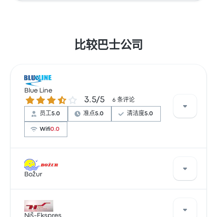
比较巴士公司
Blue Line
3.5 / 5 星
3.5/5
6 条评论
员工
5.0
准点
5.0
清洁度
5.0
Wifi
0.0
根据 6 条评论，该公司在 Busbud 上被评为 3.5 颗星。旅
客对 员工 和 及时性 特别满意，但对 无线上网 经常有所
Božur
抱怨。 Blue Line 在此路线提供的票价为 ¥348 起
Božur 每天提供 1 班车次，票价从 ¥300 起。最快车程大
约需要 12小时 27分钟 。 Božur 提供经济高效的解决方
Niš-Ekspres