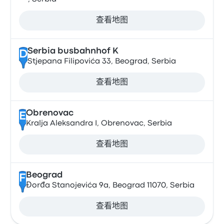
查看地图
Serbia busbahnhof K
D
Stjepana Filipovića 33, Beograd, Serbia
查看地图
Obrenovac
E
Kralja Aleksandra I, Obrenovac, Serbia
查看地图
Beograd
F
Đorđa Stanojevića 9a, Beograd 11070, Serbia
查看地图