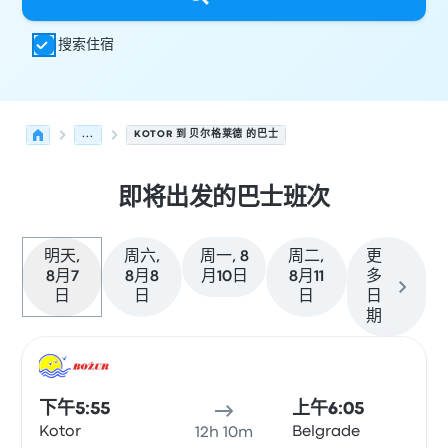
搜索住宿
...
KOTOR 到 贝尔格莱德 的巴士
即将出发的巴士班次
明天,
周六,
周一, 8
周二,
更
8月7
8月8
月10日
8月11
多
日
日
日
日
期
从 Kotor 发往 贝尔格莱德 的接下来几班发车，日期为 8月7
运营方
车辆类型
出发时间
出发地点
行程时长
到达时间
到达
巴士
下午5:55
上午6:05
Kotor
Belgrade
12h 10m