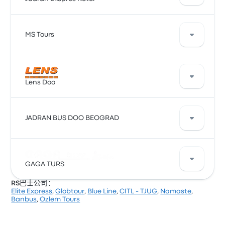
¥349 的票价。两个城市之间的车程通常需要大约 11小时
30分钟 。
Jadran Ekspres Kotor 在此路线运行巴士，是出行的好
MS Tours
选择。该公司每天提供 1 班出发车次，票价从 ¥316 起，
最快车程大约为 13小时 30分钟 。Jadran Ekspres Kotor
以合理的价格送您去想去的目的地。
MS Tours 每天提供 1 班从 Kotor 到 贝尔格莱德 的车次。
此行程的平均票价为 ¥310 ，但您可以找到最低为 ¥308
Lens Doo
的票价。两个城市之间的车程通常需要大约 12小时 。
Lens Doo 在此路线运行巴士，是出行的好选择。该公司
JADRAN BUS DOO BEOGRAD
每天提供 1 班出发车次，票价从 ¥349 起，最快车程大约
为 11小时 39分钟 。Lens Doo 以合理的价格送您去想去
的目的地。
JADRAN BUS DOO BEOGRAD 在此路线运行巴士，是出
GAGA TURS
行的好选择。该公司每天提供 1 班出发车次，票价从
¥324 起，最快车程大约为 12小时 25分钟 。JADRAN
RS巴士公司：
BUS DOO BEOGRAD 以合理的价格送您去想去的目的
Elite Express
,
Globtour
,
Blue Line
,
CITL - TJUG
,
Namaste
,
地。
GAGA TURS 在此路线运行巴士，是出行的好选择。该公
Banbus
,
Ozlem Tours
司每天提供 1 班出发车次，票价从 ¥349 起，最快车程大
约为 12小时 5分钟 。GAGA TURS 以合理的价格送您去