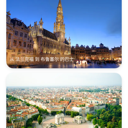
从 法兰克福 到 布鲁塞尔 的巴士