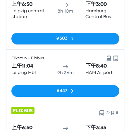
上午6:50
下午3:00
Leipzig central
Hamburg
8h 10m
station
Central Bus
Station (ZOB)
无标签
¥303
Flixtrain + Flixbus
上午11:04
下午8:40
Leipzig Hbf
HAM Airport
9h 36m
无标签
¥447
上午6:50
下午3:35