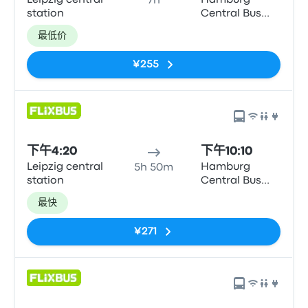
Leipzig central
Hamburg
7h
station
Central Bus
Station (ZOB)
最低价
¥255
下午4:20
下午10:10
Leipzig central
Hamburg
5h 50m
station
Central Bus
Station (ZOB)
最快
¥271