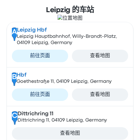
Leipzig 的车站
Leipzig Hbf
A
Leipzig Hauptbahnhof, Willy-Brandt-Platz,
04109 Leipzig, Germany
前往页面
查看地图
Hbf
B
Goethestraße 11, 04109 Leipzig, Germany
前往页面
查看地图
Dittrichring 11
C
Dittrichring 11, 04109 Leipzig, Germany
查看地图