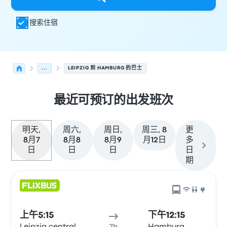
搜索住宿
...
LEIPZIG 到 HAMBURG 的巴士
最近可预订的出发班次
明天,
周六,
周日,
周三, 8
更
8月7
8月8
8月9
月12日
多
日
日
日
日
期
从 Leipzig 发往 Hamburg 的接下来几班发车，日期为 8月7
运营方
车辆类型
出发时间
出发地点
行程时长
到达时间
到达
上午5:15
下午12:15