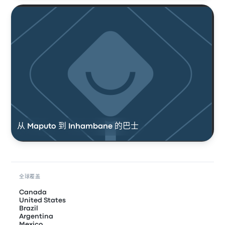
从 Maputo 到 Inhambane 的巴士
全球覆盖
Canada
United States
Brazil
Argentina
Mexico