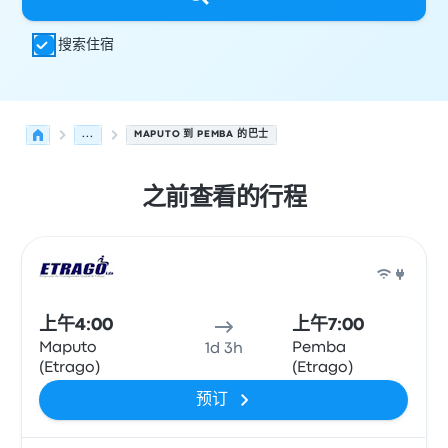
搜索住宿
...
MAPUTO 到 PEMBA 的巴士
之前查看的行程
从 Maputo 发往 Pemba 的接下来几班发车，日期为 8月7日
运营方
车辆类型
出发时间
出发地点
行程时长
到达时间
到达
巴士
上午4:00
上午7:00
Maputo
Pemba
1d 3h
(Etrago)
(Etrago)
预订