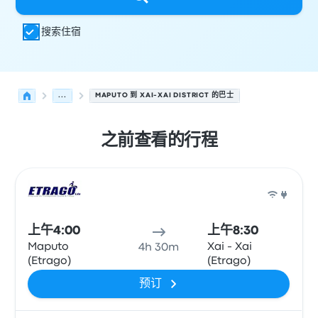
搜索住宿
...
MAPUTO 到 XAI-XAI DISTRICT 的巴士
之前查看的行程
从 Maputo 发往 Xai-Xai District 的接下来几班发车，日期
运营方
车辆类型
出发时间
出发地点
行程时长
到达时间
到达
巴士
上午4:00
上午8:30
Maputo
Xai - Xai
4h 30m
(Etrago)
(Etrago)
预订