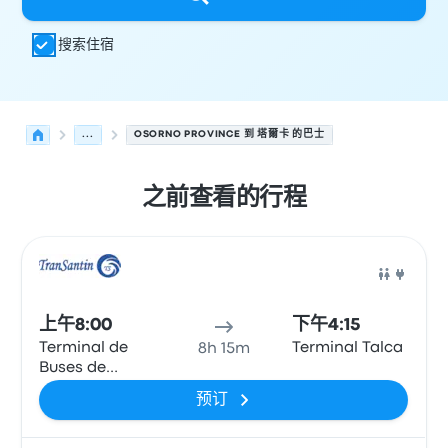
搜索住宿
...
OSORNO PROVINCE 到 塔爾卡 的巴士
之前查看的行程
从 Osorno Province 发往 塔爾卡 的接下来几班发车，日期为
运营方
车辆类型
出发时间
出发地点
行程时长
到达时间
到达
巴士
上午8:00
下午4:15
Terminal de
Terminal Talca
8h 15m
Buses de
Osorno
预订