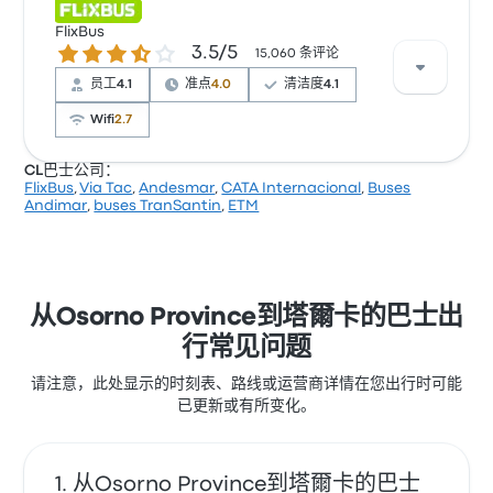
根据 484 条评论，该公司在 Busbud 上被评为 4.3 颗
星。旅客对 座位 和 清洁度 特别满意，但对 无线上网 经
FlixBus
3.5 / 5 星
3.5/5
常有所抱怨。 ETM 在此路线提供的票价为 ¥180 起
15,060 条评论
员工
4.1
准点
4.0
清洁度
4.1
Wifi
2.7
CL巴士公司：
FlixBus
,
Via Tac
,
Andesmar
,
CATA Internacional
,
Buses
根据 15060 条评论，该公司在 Busbud 上被评为 3.5 颗
Andimar
,
buses TranSantin
,
ETM
星。旅客对 车票资源 和 温度 特别满意，但对 无线上网
经常有所抱怨。 FlixBus 在此路线提供的票价为 ¥360 起
从Osorno Province到塔爾卡的巴士出
行常见问题
请注意，此处显示的时刻表、路线或运营商详情在您出行时可能
已更新或有所变化。
从Osorno Province到塔爾卡的巴士