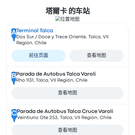
塔爾卡 的车站
Terminal Talca
A
Dos Sur / Doce y Trece Oriente, Talca, VII
Región, Chile
前往页面
查看地图
Parada de Autobus Talca Varoli
B
Rho 1131, Talca, VII Región, Chile
查看地图
Parada de Autobus Talca Cruce Varoli
C
Veintiuno Ote 253, Talca, VII Región, Chile
查看地图