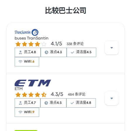
比较巴士公司
buses TranSantin
4.1 / 5 星
4.1/5
338 条评论
员工
4.8
准点
4.3
清洁度
4.5
Wifi
1.6
根据 338 条评论，该公司在 Busbud 上被评为 4.1 颗星。
旅客对 员工 和 座位 特别满意，但对 无线上网 经常有所
ETM
4.3 / 5 星
4.3/5
抱怨。 buses TranSantin 在此路线提供的票价为 ¥145
484 条评论
起
员工
4.7
准点
4.5
清洁度
4.8
Wifi
1.9