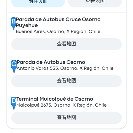
前往页面
查看地图
Parada de Autobus Cruce Osorno
B
Puyehue
Buenos Aires, Osorno, X Región, Chile
查看地图
Parada de Autobus Osorno
C
Antonio Varas 535, Osorno, X Región, Chile
查看地图
Terminal Muicolpué de Osorno
D
Maicolpué 2675, Osorno, X Región, Chile
查看地图