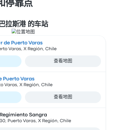
士站和停靠点
巴拉斯港 的车站
r de Puerto Varas
rto Varas, X Región, Chile
查看地图
e Puerto Varas
o Varas, X Región, Chile
查看地图
 Regimiento Sangra
0, Puerto Varas, X Región, Chile