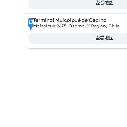
查看地图
Terminal Muicolpué de Osorno
D
Maicolpué 2675, Osorno, X Región, Chile
查看地图