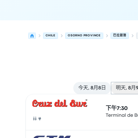
CHILE
OSORNO PROVINCE
巴拉斯港
今天, 8月8日
明天, 8月
从 Osorno Province 发往 巴拉斯港 的接下来几
运营方
车辆类型
出发时间
出发地点
行程时长
到达时
下午7:30
Terminal de 
巴士