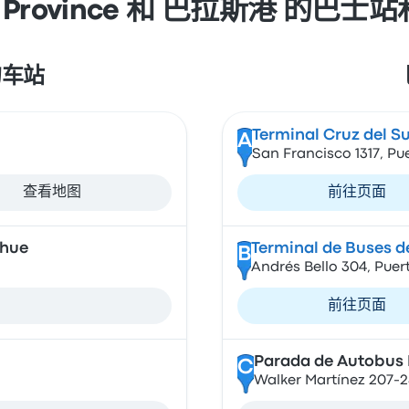
o Province 和 巴拉斯港 的巴
 的车站
Terminal Cruz del Su
A
San Francisco 1317, Pue
查看地图
前往页面
ehue
Terminal de Buses d
B
Andrés Bello 304, Puert
前往页面
Parada de Autobus
C
Walker Martínez 207-23