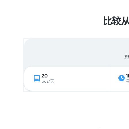
比较从O
旅
20
1
bus/天