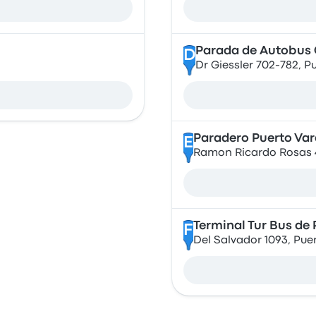
Parada de Autobus 
D
Dr Giessler 702-782, P
Paradero Puerto Var
E
Ramon Ricardo Rosas 46
Terminal Tur Bus de 
F
Del Salvador 1093, Puer