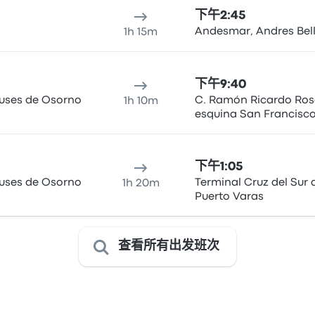
下午2:45
Andesmar, Andres Bel
1h 15m
下午9:40
Buses de Osorno
C. Ramón Ricardo Ros
1h 10m
esquina San Francisco
下午1:05
Buses de Osorno
Terminal Cruz del Sur 
1h 20m
Puerto Varas
查看所有出发班次