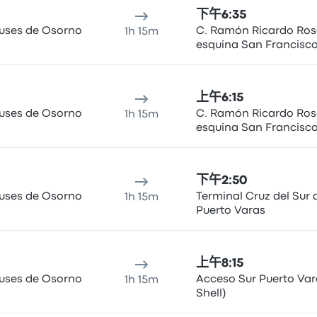
下午6:35
Buses de Osorno
C. Ramón Ricardo Ros
1h 15m
esquina San Francisco
上午6:15
Buses de Osorno
C. Ramón Ricardo Ros
1h 15m
esquina San Francisco
下午2:50
Buses de Osorno
Terminal Cruz del Sur 
1h 15m
Puerto Varas
上午8:15
Buses de Osorno
Acceso Sur Puerto Var
1h 15m
Shell)