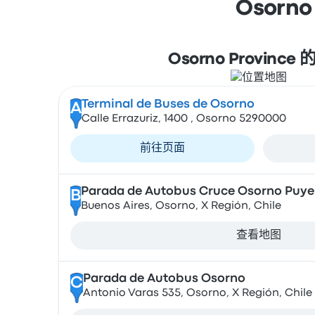
Osorn
Osorno Province
Terminal de Buses de Osorno
A
Calle Errazuriz, 1400 , Osorno 5290000
前往页面
Parada de Autobus Cruce Osorno Puy
B
Buenos Aires, Osorno, X Región, Chile
查看地图
Parada de Autobus Osorno
C
Antonio Varas 535, Osorno, X Región, Chile