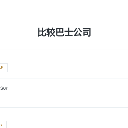
比较巴士公司
1.9
 Sur
为 4.3 颗星。旅客对 座位 和 清洁度 特别满意，但对 无线上网 经
 颗星。旅客对 员工 和 座位 特别满意，但对 及时性 经常有所抱怨。 Tra
.7