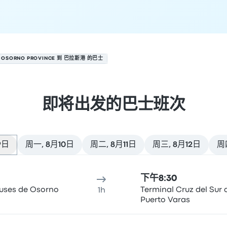
OSORNO PROVINCE 到 巴拉斯港 的巴士
即将出发的巴士班次
9日
周一, 8月10日
周二, 8月11日
周三, 8月12日
周
班发车，日期为 8月9日
间
到达地点
推荐
价格和预订链接
下午8:30
Buses de Osorno
Terminal Cruz del Sur 
1h
Puerto Varas