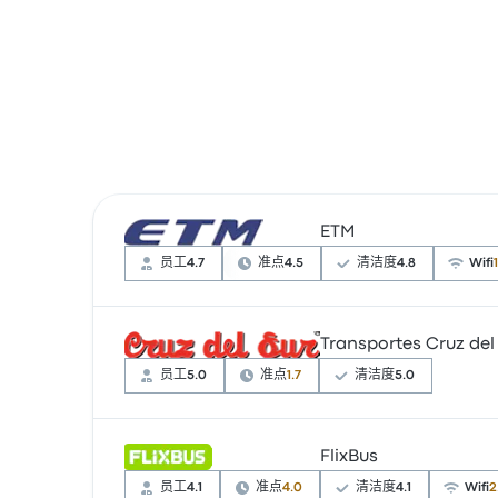
ETM
员工
4.7
准点
4.5
清洁度
4.8
Wifi
Transportes Cruz del
根据 484 条评论，该公司在 Busbud 上被评
员工
5.0
准点
1.7
清洁度
5.0
FlixBus
根据 3 条评论，该公司在 Busbud 上被评为 4.3
票价为 ¥42 起
员工
4.1
准点
4.0
清洁度
4.1
Wifi
2