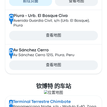
前往页面
查看地图
Piura - Urb. El Bosque Civa
C
Avenida Guardia Civil, s/n (Urb. El Bosque),
Piura
查看地图
Av Sánchez Cerro
D
Av Sánchez Cerro 1215, Piura, Peru
查看地图
钦博特 的车站
Terminal Terrestre Chimbote
A
Panamericana Norte, s/n - Modulo F-40, Zona