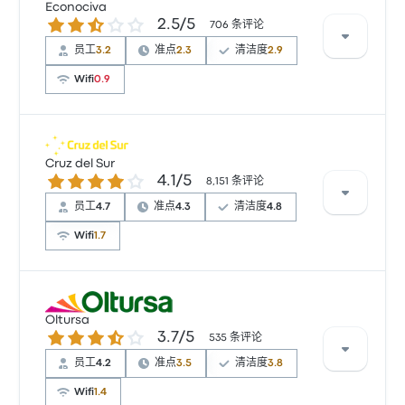
星。旅客对 车票资源 和 出发地点 特别满意，但对 无线
Econociva
2.5 / 5 星
2.5/5
上网 经常有所抱怨。 Superciva 在此路线提供的票价为
706 条评论
¥176 起
员工
3.2
准点
2.3
清洁度
2.9
Wifi
0.9
根据 706 条评论，该公司在 Busbud 上被评为 2.5 颗
星。旅客对 出发地点 和 车票资源 特别满意，但对 无线
Cruz del Sur
4.1 / 5 星
4.1/5
上网 经常有所抱怨。 Econociva 在此路线提供的票价为
8,151 条评论
¥132 起
员工
4.7
准点
4.3
清洁度
4.8
Wifi
1.7
根据 8151 条评论，该公司在 Busbud 上被评为 4.1 颗
星。旅客对 车票资源 和 出发地点 特别满意，但对 无线
Oltursa
3.7 / 5 星
3.7/5
上网 经常有所抱怨。 Cruz del Sur 在此路线提供的票价
535 条评论
为 ¥162 起
员工
4.2
准点
3.5
清洁度
3.8
Wifi
1.4