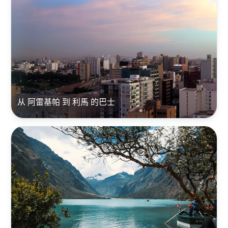
从 阿雷基帕 到 利馬 的巴士