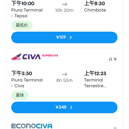
下午10:00
上午8:30
Piura Terminal
Chimbote
10h 30m
- Tepsa
最低价
¥159
巴士
下午3:30
上午12:23
Piura Terminal
Terminal
8h 53m
- Civa
Terrestre
Chimbote
最快
¥348