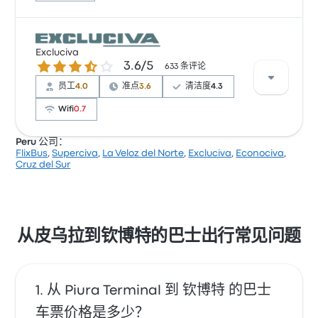
根据 535 条评论，该公司在 Busbud 上被评为 3.7 颗星。
Excluciva
旅客对 车票资源 和 物有所值 特别满意，但对 无线上网
3.6 / 5 星
3.6/5
633 条评论
经常有所抱怨。 Oltursa 在此路线提供的票价为 ¥256 起
员工
4.0
准点
3.6
清洁度
4.3
Wifi
0.7
Peru 公司：
FlixBus
,
Superciva
,
La Veloz del Norte
,
Excluciva
,
Econociva
,
根据 633 条评论，该公司在 Busbud 上被评为 3.6 颗星。
Cruz del Sur
旅客对 出发地点 和 清洁度 特别满意，但对 无线上网 经
常有所抱怨。 Excluciva 在此路线提供的票价为 ¥349 起
从皮乌拉到钦博特的巴士出行常见问题
从 Piura Terminal 到 钦博特 的巴士
车票价格是多少？