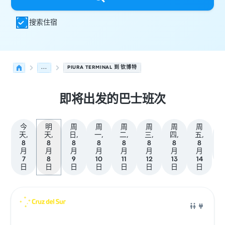
搜索住宿
...
PIURA TERMINAL 到 钦博特
即将出发的巴士班次
今
明
周
周
周
周
周
周
天,
天,
日,
一,
二,
三,
四,
五,
8
8
8
8
8
8
8
8
月
月
月
月
月
月
月
月
7
8
9
10
11
12
13
14
日
日
日
日
日
日
日
日
从 皮乌拉 发往 钦博特 的接下来几班发车，日期为 8月8日
运营方
车辆类型
出发时间
出发地点
行程时长
到达时间
到达
巴士