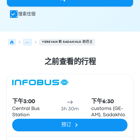
搜索住宿
...
YEREVAN 到 SADAKHLO 的巴士
之前查看的行程
从 Yerevan 发往 Sadakhlo 的接下来几班发车，日期为 8月
运营方
车辆类型
出发时间
出发地点
行程时长
到达时间
到达
巴士
下午3:00
下午6:30
Central Bus
customs (GE-
3h 30m
Station
AM), Sadakhlo
预订