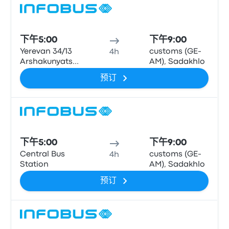
巴士
下午5:00
下午9:00
Yerevan 34/13
customs (GE-
4h
Arshakunyats
AM), Sadakhlo
Avenue
预订
巴士
下午5:00
下午9:00
Central Bus
customs (GE-
4h
Station
AM), Sadakhlo
预订
巴士