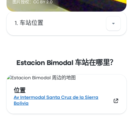
图片授权：CC BY 2.0
车站位置
Estacion Bimodal 的地址是 Av Intermodal
Santa Cruz de la Sierra Bolivia 。在地图上查看
Santa Cruz de la Sierra 车站的位置。
Estacion Bimodal 车站在哪里？
位置
Av Intermodal Santa Cruz de la Sierra
Bolivia