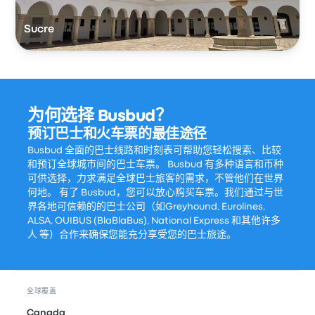
Sucre
为何选择 Busbud？
预订巴士和火车票的最佳途径
Busbud 全面的巴士线路和时刻表可帮助您轻松搜索、比较
和预订全球城市间的巴士车票。 Busbud 有多种语言和币种
可供选择，力求满足全球巴士旅客的需求，不管他们在世界
何地。 有了 Busbud，您可以放心购买车票。我们通过与世
界各地可信赖的的巴士公司（如Greyhound, Eurolines,
ALSA, OUIBUS (BlaBlaBus), National Express 和其他许多
人 等）合作来确保您能充分享受您的巴士旅途。
全球覆盖
Canada