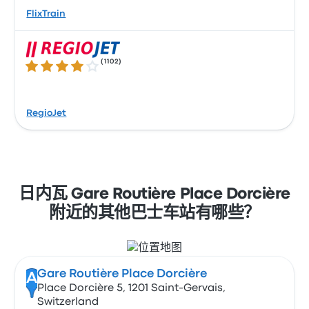
FlixTrain
(
1102
)
4.1 / 5 星
RegioJet
日内瓦 Gare Routière Place Dorcière
附近的其他巴士车站有哪些？
Gare Routière Place Dorcière
A
Place Dorcière 5, 1201 Saint-Gervais,
Switzerland