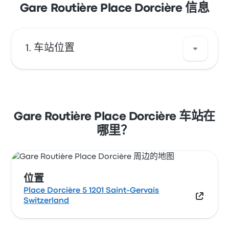
Gare Routière Place Dorcière 信息
车站位置
Gare Routière Place Dorcière 的地址是 Place
Dorcière 5 1201 Saint-Gervais Switzerland。在
地图上查看 日内瓦 的这个巴士停靠站。
Gare Routière Place Dorcière 车站在
哪里？
位置
Place Dorcière 5 1201 Saint-Gervais
Switzerland