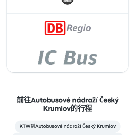
前往Autobusové nádraží Český
Krumlov的行程
KTW到Autobusové nádraží Český Krumlov