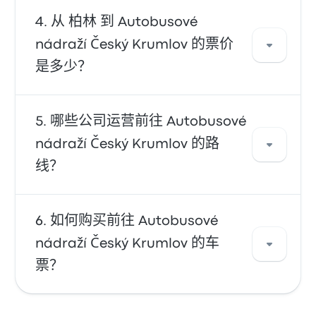
从 Autobusové nádraží Český Krumlov，您可
从 柏林 到 Autobusové
以前往各种目的地。一些热门选项包括
nádraží Český Krumlov 的票价
Industriezeile 或 Linz Central Station。使用我
是多少？
们的搜索工具，为您的旅行寻找最佳车票价格和
出行时间表。
一般来说，从 Autobusové nádraží Český
哪些公司运营前往 Autobusové
Krumlov 到 柏林 的票价大约为 ¥433。该路线由
nádraží Český Krumlov 的路
RegioJet 和 FlixBus 运营，大约需要 9h 30m。
线？
请注意，票价可能因交通方式、出行时间和季节
而发生变化。
您可以乘坐 FlixBus、RegioJet 或 Atlasbus 的车
如何购买前往 Autobusové
次前往 Autobusové nádraží Český Krumlov。
nádraží Český Krumlov 的车
该公司每天提供 921 趟车次，最早一班 巴士 在 上
票？
午12:15 发车，末班 巴士 在 下午11:59 发车。