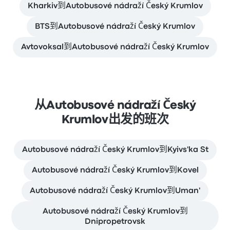
Kharkiv到Autobusové nádraží Český Krumlov
BTS到Autobusové nádraží Český Krumlov
Avtovoksal到Autobusové nádraží Český Krumlov
从Autobusové nádraží Český
Krumlov出发的班次
Autobusové nádraží Český Krumlov到Kyivs'ka St
Autobusové nádraží Český Krumlov到Kovel
Autobusové nádraží Český Krumlov到Uman'
Autobusové nádraží Český Krumlov到
Dnipropetrovsk