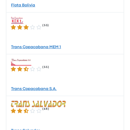
Flota Bolivia
(
53
)
2.9 / 5 星
Trans Copacabana MEM 1
(
55
)
2.5 / 5 星
Trans Copacabana S.A.
(
68
)
2.6 / 5 星