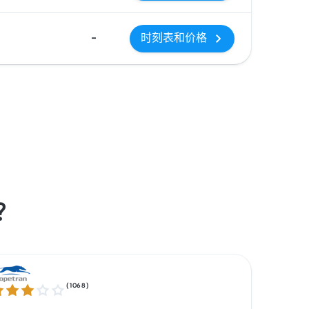
-
时刻表和价格
司？
(
1068
)
9 / 5 星