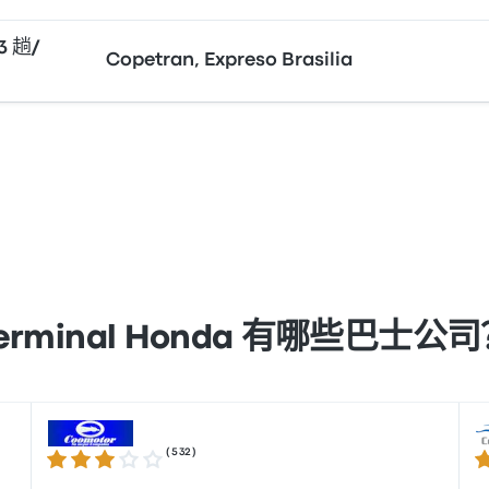
3 趟/
Copetran, Expreso Brasilia
erminal Honda 有哪些巴士公
(
532
)
2.9 / 5 星
2.