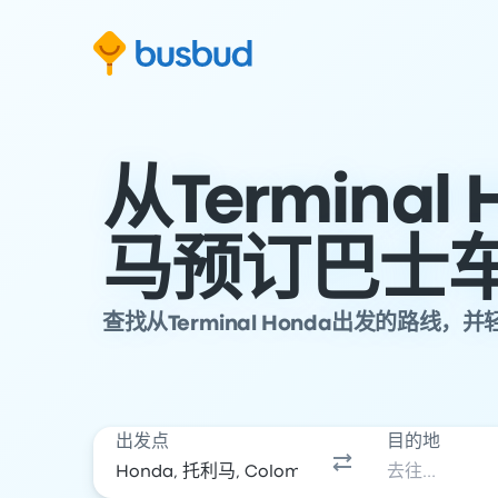
跳至搜索表单
跳至内容
跳至页脚
从Terminal 
马预订巴士
查找从Terminal Honda出发的路线
出发点
目的地