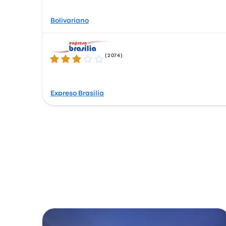
Bolivariano
(
2074
)
3.1 / 5 星
Expreso Brasilia