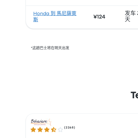
发车 
Honda 到 馬尼薩萊
¥124
天
斯
*这趟巴士将在明天出发
T
(
2268
)
3.5 / 5 星