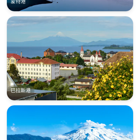
蒙特港
巴拉斯港