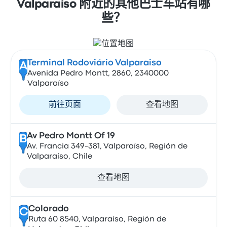
Valparaiso 附近的其他巴士车站有哪
些？
Terminal Rodoviário Valparaiso
A
Avenida Pedro Montt, 2860, 2340000
Valparaíso
前往页面
查看地图
Av Pedro Montt Of 19
B
Av. Francia 349-381, Valparaíso, Región de
Valparaíso, Chile
查看地图
Colorado
C
Ruta 60 8540, Valparaíso, Región de