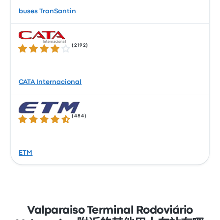
buses TranSantin
(
2192
)
3.9 / 5 星
CATA Internacional
(
484
)
4.3 / 5 星
ETM
Valparaiso Terminal Rodoviário