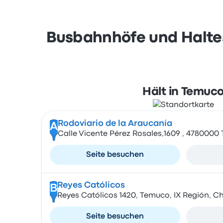
Busbahnhöfe und Haltes
Hält in Temuc
Rodoviario de la Araucanía
A
Calle Vicente Pérez Rosales,1609 , 478000
Seite besuchen
Reyes Católicos
B
Reyes Católicos 1420, Temuco, IX Región, Ch
Seite besuchen