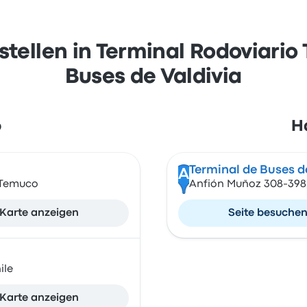
tellen in Terminal Rodoviario
Buses de Valdivia
o
Hä
Terminal de Buses de
A
0 Temuco
Anfión Muñoz 308-398, 
Karte anzeigen
Seite besuche
ile
Karte anzeigen