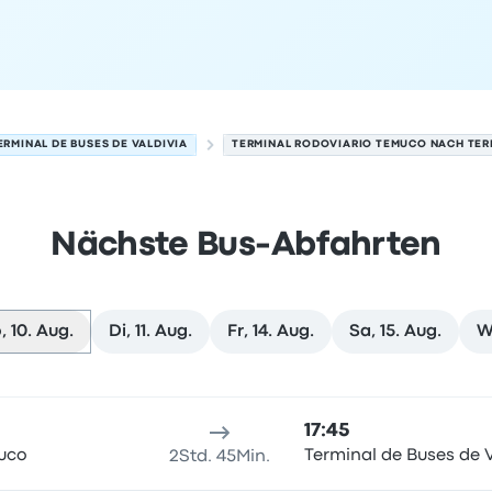
ERMINAL DE BUSES DE VALDIVIA
TERMINAL RODOVIARIO TEMUCO NACH TERM
Nächste Bus-Abfahrten
, 10. Aug.
Di, 11. Aug.
Fr, 14. Aug.
Sa, 15. Aug.
W
m 10. August
sort
Reisedauer
Ankunftszeit
Ankunftsort
Empfohlen
Preis 
17:45
uco
Terminal de Buses de V
2Std. 45Min.