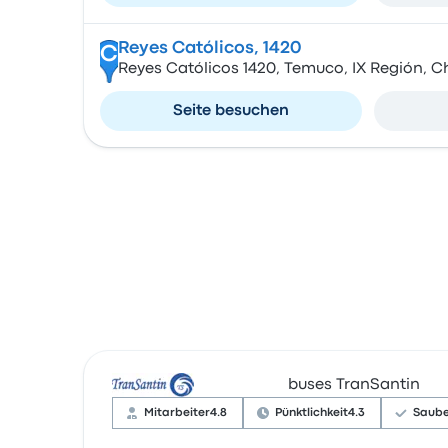
Reyes Católicos, 1420
C
Reyes Católicos 1420, Temuco, IX Región, Ch
Seite besuchen
buses TranSantin
Mitarbeiter
4.8
Pünktlichkeit
4.3
Saube