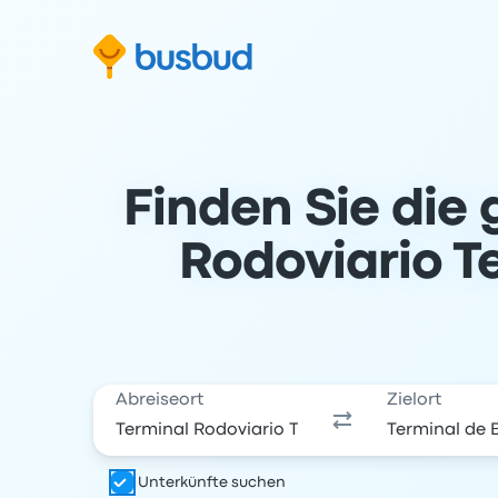
m Suchformular springen
Zur Fußzeile springen
Zum Inhalt springen
Finden Sie die 
Rodoviario T
Abreiseort
Zielort
Unterkünfte suchen