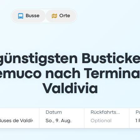
Busse
Orte
günstigsten Bustick
emuco nach Termina
Valdivia
Datum
Rückfahrtsdatum
P