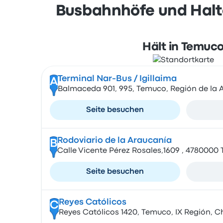
Busbahnhöfe und Halte
Hält in Temuc
Terminal Nar-Bus / Igillaima
A
Balmaceda 901, 995, Temuco, Región de la A
Seite besuchen
Rodoviario de la Araucanía
B
Calle Vicente Pérez Rosales,1609 , 4780000
Seite besuchen
Reyes Católicos
C
Reyes Católicos 1420, Temuco, IX Región, Ch