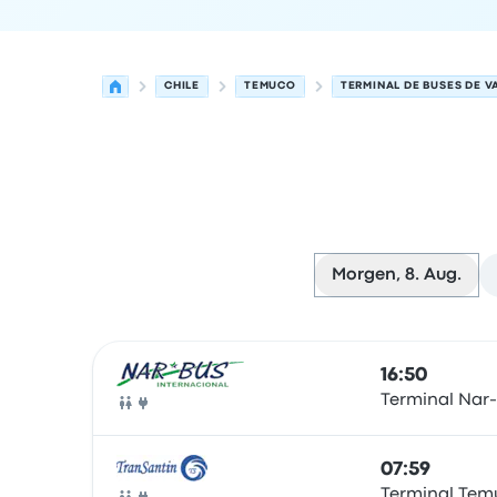
CHILE
TEMUCO
TERMINAL DE BUSES DE V
Morgen, 8. Aug.
Nächste Abfahrten von Temuco nach Valdivia a
Betrieben von
Fahrzeugtyp
Abfahrtszeit
Abfahrt
16:50
Terminal Nar-
Bus
07:59
Terminal Tem