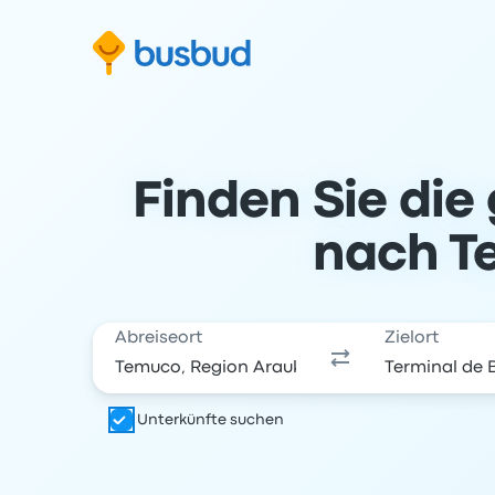
m Suchformular springen
Zur Fußzeile springen
Zum Inhalt springen
Finden Sie die
nach Te
Abreiseort
Zielort
Unterkünfte suchen