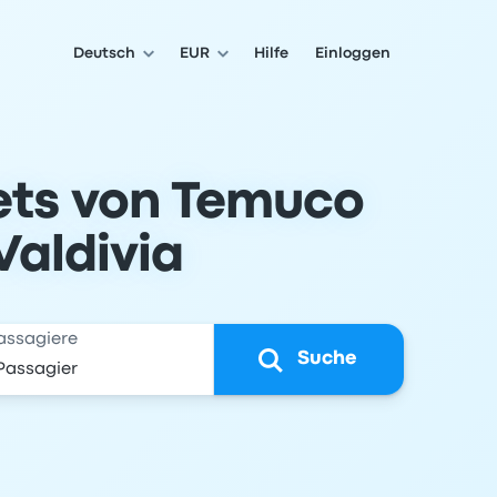
Deutsch
EUR
Hilfe
Einloggen
kets von Temuco
Valdivia
assagiere
Suche