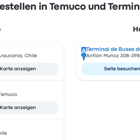
stellen in Temuco und Termina
o
Hä
Terminal de Buses de
A
raucanía, Chile
Anfión Muñoz 308-398, 
Karte anzeigen
Seite besuche
 Temuco
Karte anzeigen
ile