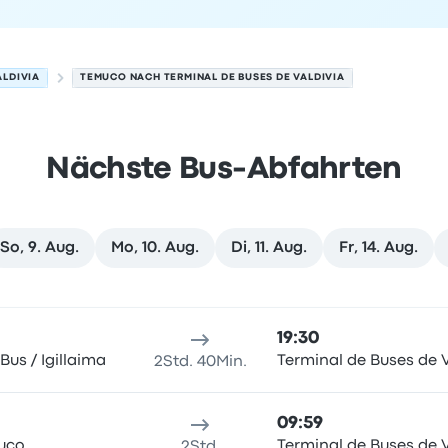
ALDIVIA
TEMUCO NACH TERMINAL DE BUSES DE VALDIVIA
Nächste Bus-Abfahrten
So, 9. Aug.
Mo, 10. Aug.
Di, 11. Aug.
Fr, 14. Aug.
m 8. August
sort
Reisedauer
Ankunftszeit
Ankunftsort
Empfohlen
Preis 
19:30
Bus / Igillaima
Terminal de Buses de V
2Std. 40Min.
09:59
uco
Terminal de Buses de V
2Std.