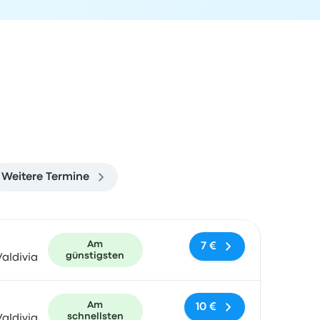
Weitere Termine
und Buchungslink
Am
7 €
günstigsten
aldivia
Am
10 €
schnellsten
aldivia