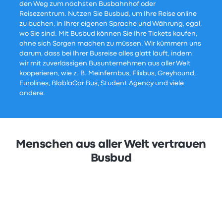
den Weg zum nächsten Busbahnhof oder
Reisezentrum. Nutzen Sie Busbud, um Ihre Reise online
zu buchen, in Ihrer eigenen Sprache und Währung, egal,
wo Sie sind. Mit Busbud können Sie Ihre Tickets kaufen,
ohne sich Sorgen machen zu müssen. Wir kümmern uns
darum, dass bei Ihrer Busreise alles glatt läuft, indem
wir mit zuverlässigen Busunternehmen aus aller Welt
kooperieren, wie z. B. Meinfernbus, Flixbus, Greyhound,
Eurolines, BlablaCar Bus, Student Agency und viele
andere.
Menschen aus aller Welt vertrauen
Busbud