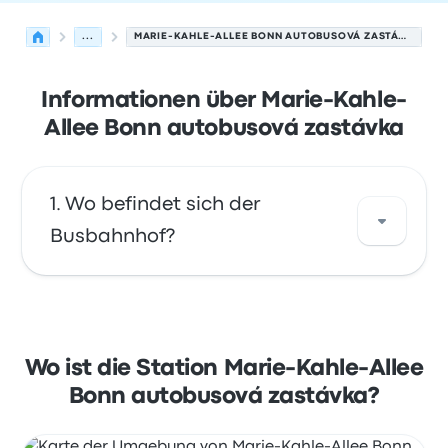
...
MARIE-KAHLE-ALLEE BONN AUTOBUSOVÁ ZASTÁVKA
Informationen über Marie-Kahle-
Allee Bonn autobusová zastávka
Wo befindet sich der
Busbahnhof?
Die Adresse von Marie-Kahle-Allee Bonn
autobusová zastávka ist Joseph-Beuys-Allee
53113 Bonn Germany. Sehen Sie sich den
Wo ist die Station Marie-Kahle-Allee
Standort dieser Bushaltestelle in Bonn auf
Bonn autobusová zastávka?
einer Karte an.