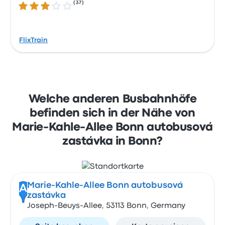
(
37
)
3.0 von 5 Sternen
FlixTrain
Welche anderen Busbahnhöfe
befinden sich in der Nähe von
Marie-Kahle-Allee Bonn autobusová
zastávka in Bonn?
Marie-Kahle-Allee Bonn autobusová
A
zastávka
Joseph-Beuys-Allee, 53113 Bonn, Germany