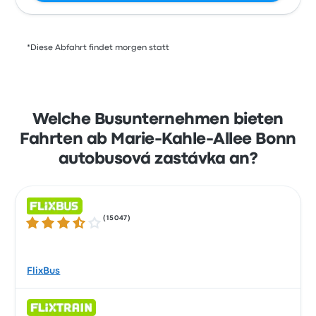
*Diese Abfahrt findet morgen statt
Welche Busunternehmen bieten
Fahrten ab Marie-Kahle-Allee Bonn
autobusová zastávka an?
(
15047
)
3.5 von 5 Sternen
FlixBus