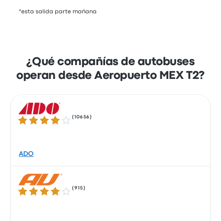
*esta salida parte mañana
¿Qué compañías de autobuses
operan desde Aeropuerto MEX T2?
(
10656
)
4.2 de 5 estrellas
ADO
(
915
)
3.8 de 5 estrellas