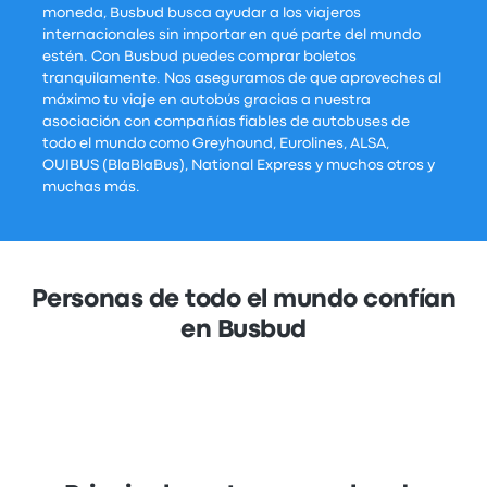
moneda, Busbud busca ayudar a los viajeros
internacionales sin importar en qué parte del mundo
estén. Con Busbud puedes comprar boletos
tranquilamente. Nos aseguramos de que aproveches al
máximo tu viaje en autobús gracias a nuestra
asociación con compañías fiables de autobuses de
todo el mundo como Greyhound, Eurolines, ALSA,
OUIBUS (BlaBlaBus), National Express y muchos otros y
muchas más.
Personas de todo el mundo confían
en Busbud