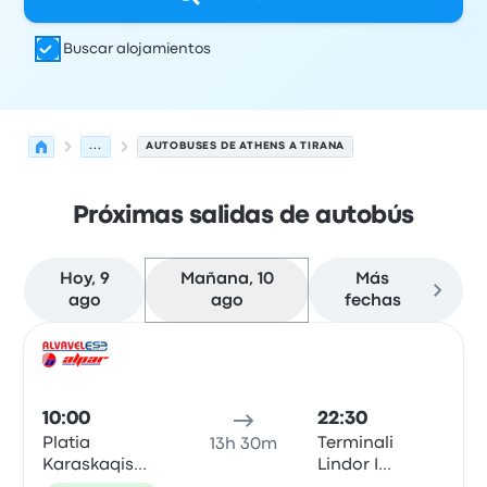
Buscar alojamientos
...
AUTOBUSES DE ATHENS A TIRANA
Próximas salidas de autobús
Hoy, 9
Mañana, 10
Más
ago
ago
fechas
Próximas salidas de Athens a Tirana el 10 de agosto
Operado por
Tipo de vehículo
Hora de salida
Ubicación d
Auto
10:00
22:30
Platia
Terminali
13h 30m
Karaskaqis
Lindor I