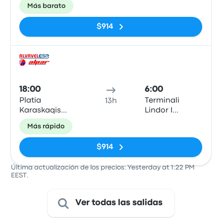
(Theodore
Autobusave
Más barato
Diligiannis 2)
(East Bus
Terminal)
$914
Auto
18:00
6:00
Platia
Terminali
13h
Karaskaqis
Lindor I
(Theodore
Autobusave
Más rápido
Diligiannis 2)
(East Bus
Terminal)
$914
Última actualización de los precios: Yesterday at 1:22 PM
EEST.
Ver todas las salidas