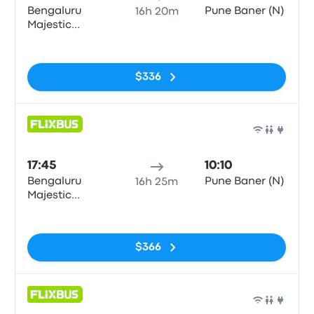
Bengaluru
Pune Baner (N)
16h 20m
Majestic
(Flixbus
Sin etiquetas
Boarding
Zone)
$336
Auto
17:45
10:10
Bengaluru
Pune Baner (N)
16h 25m
Majestic
(Flixbus
Sin etiquetas
Boarding
Zone)
$366
Auto