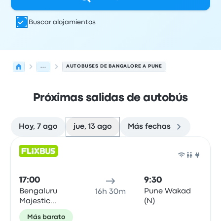
Buscar alojamientos
...
AUTOBUSES DE BANGALORE A PUNE
Próximas salidas de autobús
Hoy, 7 ago
jue, 13 ago
Más fechas
Próximas salidas de Bangalore a Pune el 13 de agosto
Operado por
Tipo de vehículo
Hora de salida
Ubicación d
Auto
17:00
9:30
Bengaluru
Pune Wakad
16h 30m
Majestic
(N)
(Flixbus
Más barato