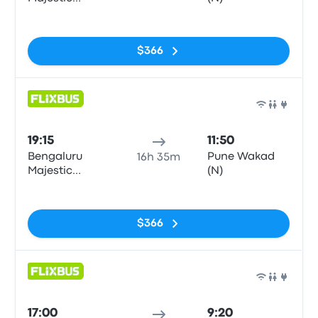
(Flixbus
Sin etiquetas
Boarding
Zone)
$366
Auto
19:15
11:50
Bengaluru
Pune Wakad
16h 35m
Majestic
(N)
(Flixbus
Sin etiquetas
Boarding
Zone)
$366
Auto
17:00
9:20