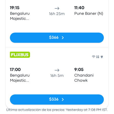
19:15
11:40
Bengaluru
Pune Baner (N)
16h 25m
Majestic
(Flixbus
Sin etiquetas
Boarding
Zone)
$366
Auto
17:00
9:05
Bengaluru
Chandani
16h 5m
Majestic
Chowk
(Flixbus
Sin etiquetas
Boarding
Zone)
$336
Última actualización de los precios: Yesterday at 7:08 PM IST.