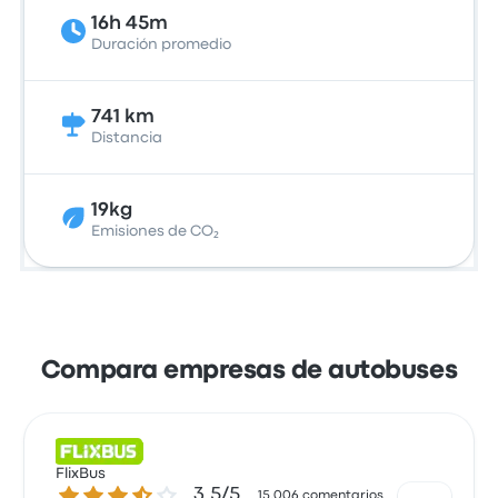
16h 45m
Duración promedio
741 km
Distancia
19kg
Emisiones de CO₂
Compara empresas de autobuses
FlixBus
3.5 de 5 estrellas
3.5/5
15,006 comentarios