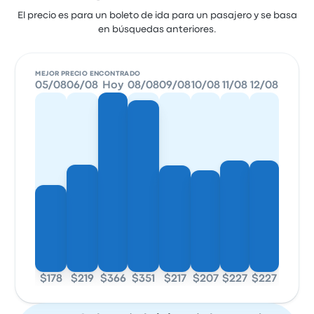
El precio es para un boleto de ida para un pasajero y se basa
en búsquedas anteriores.
MEJOR PRECIO ENCONTRADO
05/08
06/08
Hoy
08/08
09/08
10/08
11/08
12/08
$178
$219
$366
$351
$217
$207
$227
$227