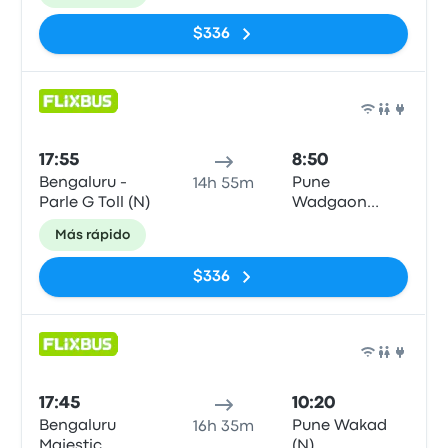
Boarding
Zone)
$336
Auto
17:55
8:50
Bengaluru -
Pune
14h 55m
Parle G Toll (N)
Wadgaon
Budruk (N)
Más rápido
$336
Auto
17:45
10:20
Bengaluru
Pune Wakad
16h 35m
Majestic
(N)