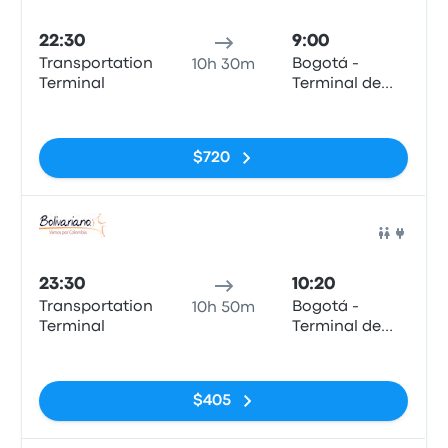
Auto
22:30
9:00
Transportation
Bogotá -
10h 30m
Terminal
Terminal de
Salitre
Sin etiquetas
$720
Auto
23:30
10:20
Transportation
Bogotá -
10h 50m
Terminal
Terminal de
Salitre
Sin etiquetas
$405