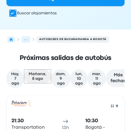
Buscar alojamientos
...
AUTOBUSES DE BUCARAMANGA A BOGOTÁ
Próximas salidas de autobús
Hoy,
Mañana,
dom,
lun,
mar,
Más
7
8 ago
9
10
11
fechas
ago
ago
ago
ago
Próximas salidas de Bucaramanga a Bogotá el 8 de ago
Operado por
Tipo de vehículo
Hora de salida
Ubicación d
Auto
21:30
10:30
Transportation
Bogotá -
13h