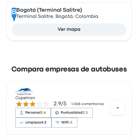
Bogotá (Terminal Salitre)
B
Terminal Salitre, Bogotá, Colombia
Ver mapa
Compara empresas de autobuses
Copetran
2.9 de 5 estrellas
2.9/5
1,068 comentarios
Personal
3.6
Puntualidad
2.5
Limpieza
4.2
Wifi
1.3