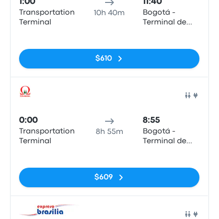
1:00
11:40
Transportation
Bogotá -
10h 40m
Terminal
Terminal de
Salitre
Sin etiquetas
$610
Auto
0:00
8:55
Transportation
Bogotá -
8h 55m
Terminal
Terminal de
Salitre
Sin etiquetas
$609