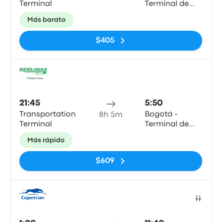
Terminal
Terminal de
Salitre
Más barato
$405
Auto
21:45
5:50
Transportation
Bogotá -
8h 5m
Terminal
Terminal de
Salitre
Más rápido
$609
Auto