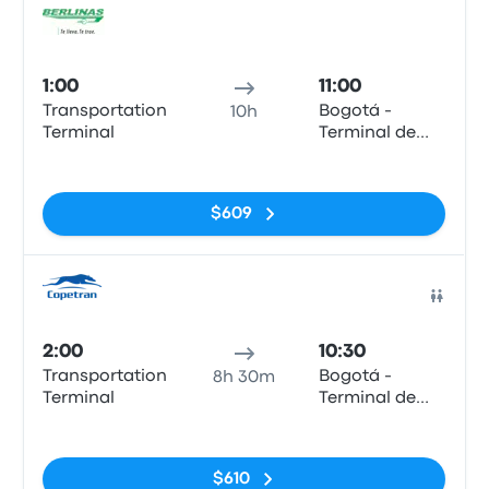
Auto
1:00
11:00
Transportation
Bogotá -
10h
Terminal
Terminal de
Salitre
Sin etiquetas
$609
Auto
2:00
10:30
Transportation
Bogotá -
8h 30m
Terminal
Terminal de
Salitre
Sin etiquetas
$610