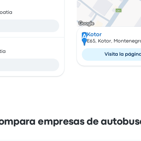
roatia
Kotor
A
E65, Kotor, Montenegr
tia
Visita la págin
ompara empresas de autobus