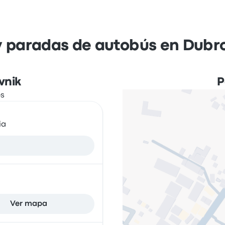
y paradas de autobús en Dubro
vnik
P
ia
Ver mapa