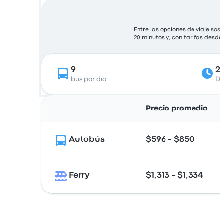
Entre las opciones de viaje s
20 minutos y, con tarifas desd
9
bus por día
D
Precio promedio
Autobús
$596 - $850
Ferry
$1,313 - $1,334