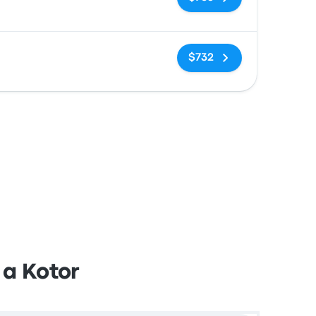
Sin etiquetas
$732
 a Kotor