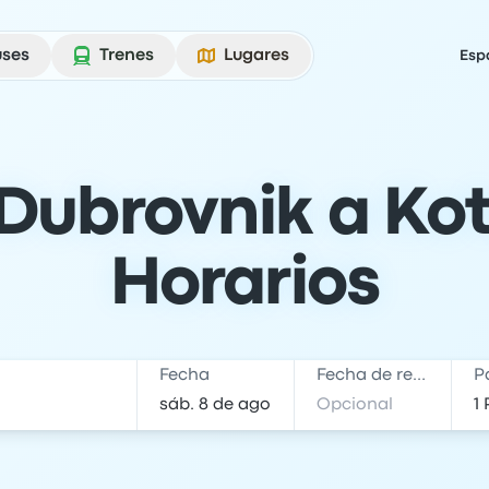
uses
Trenes
Lugares
Esp
Dubrovnik a Koto
Horarios
Fecha
Fecha de regreso
P