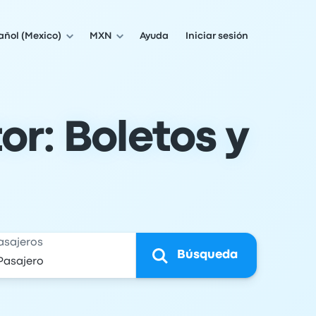
añol (Mexico)
MXN
Ayuda
Iniciar sesión
r: Boletos y
asajeros
Búsqueda