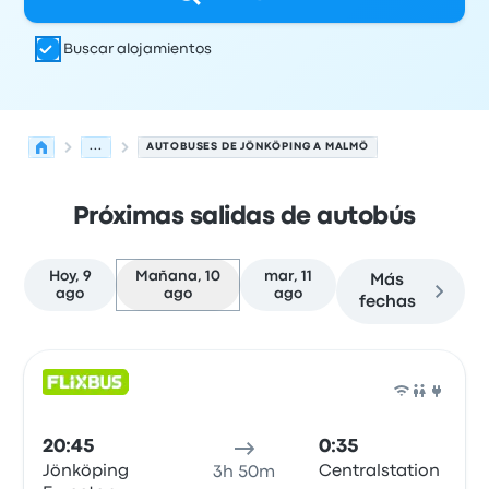
Buscar alojamientos
...
AUTOBUSES DE JÖNKÖPING A MALMÖ
Próximas salidas de autobús
Hoy, 9
Mañana, 10
mar, 11
Más
ago
ago
ago
fechas
Próximas salidas de Jönköping a Malmö el 10 de agosto
Operado por
Tipo de vehículo
Hora de salida
Ubicación d
Auto
20:45
0:35
Jönköping
Centralstation
3h 50m