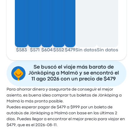
$583
$571
$604
$552
$479
Sin datos
Sin datos
Sin da
Se buscó el viaje más barato de
Jönköping a Malmö y se encontró el
11 ago 2026 con un precio de $479
Para ahorrar dinero y asegurarte de conseguir el mejor
asiento, es buena idea comprar tus boletos de Jönköping a
Malmö lo más pronto posible.
Puedes esperar pagar de $479 a $999 por un boleto de
autobús de Jönköping a Malmö con base en los últimos 2
días. Puedes llegar a encontrar el mejor precio para viajar en
$479, que es el 2026-08-11.