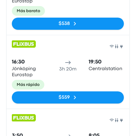
Eurostop
Más barato
$538
Auto
16:30
19:50
Jönköping
Centralstation
3h 20m
Eurostop
Más rápido
$559
Auto
3:50
8:05