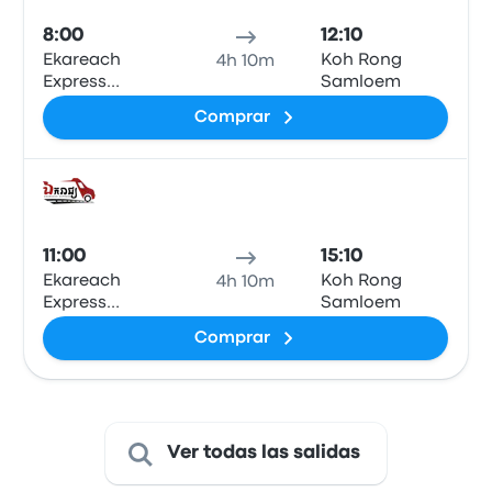
8:00
12:10
Ekareach
Koh Rong
4h 10m
Express
Samloem
Kampot Office
Comprar
Auto
11:00
15:10
Ekareach
Koh Rong
4h 10m
Express
Samloem
Kampot Office
Comprar
Ver todas las salidas