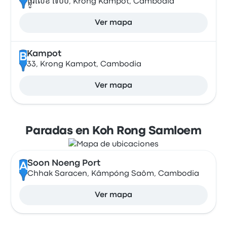
ផ្លូវលេខ ៧០០, Krong Kampot, Cambodia
Ver mapa
Kampot
B
33, Krong Kampot, Cambodia
Ver mapa
Paradas en Koh Rong Samloem
Soon Noeng Port
A
Chhak Saracen, Kâmpóng Saôm, Cambodia
Ver mapa