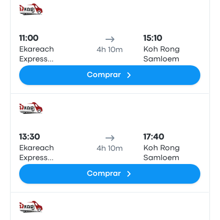
Auto
11:00
15:10
Ekareach
Koh Rong
4h 10m
Express
Samloem
Kampot Office
Comprar
Auto
13:30
17:40
Ekareach
Koh Rong
4h 10m
Express
Samloem
Kampot Office
Comprar
Auto