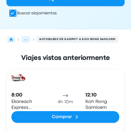
Buscar alojamientos
...
AUTOBUSES DE KAMPOT A KOH RONG SAMLOEM
Viajes vistos anteriormente
Próximas salidas de Kampot a Koh Rong Samloem el 8 
Operado por
Tipo de vehículo
Hora de salida
Ubicación d
Auto
8:00
12:10
Ekareach
Koh Rong
4h 10m
Express
Samloem
Kampot Office
Comprar