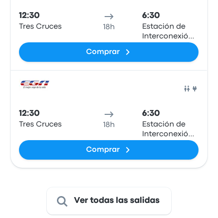
12:30
6:30
Tres Cruces
Estación de
18h
Interconexión
Regional de
Comprar
Ómnibus de
San Luis
Auto
12:30
6:30
Tres Cruces
Estación de
18h
Interconexión
Regional de
Comprar
Ómnibus de
San Luis
Ver todas las salidas