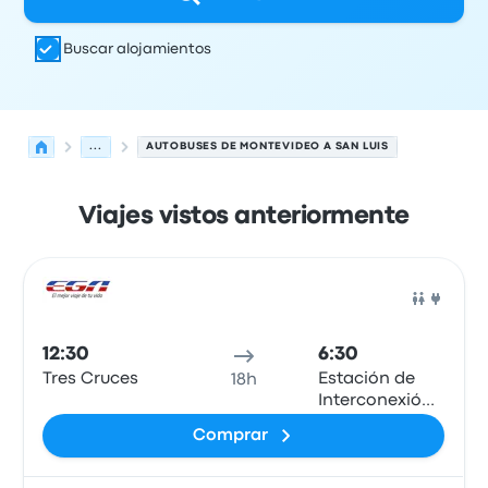
Buscar alojamientos
...
AUTOBUSES DE MONTEVIDEO A SAN LUIS
Viajes vistos anteriormente
Próximas salidas de Montevideo a San Luis el 9 de agos
Operado por
Tipo de vehículo
Hora de salida
Ubicación d
Auto
12:30
6:30
Tres Cruces
Estación de
18h
Interconexión
Regional de
Comprar
Ómnibus de
San Luis