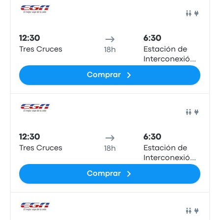
Auto
12:30
6:30
Tres Cruces
Estación de
18h
Interconexión
Regional de
Comprar
Ómnibus de
San Luis
Auto
12:30
6:30
Tres Cruces
Estación de
18h
Interconexión
Regional de
Comprar
Ómnibus de
San Luis
Auto