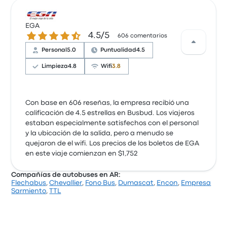
EGA
4.5 de 5 estrellas
4.5/5
606 comentarios
Personal
5.0
Puntualidad
4.5
Limpieza
4.8
Wifi
3.8
Con base en 606 reseñas, la empresa recibió una
calificación de 4.5 estrellas en Busbud. Los viajeros
estaban especialmente satisfechos con el personal
y la ubicación de la salida, pero a menudo se
quejaron de el wifi. Los precios de los boletos de EGA
en este viaje comienzan en $1,752
Compañías de autobuses en AR:
Flechabus
,
Chevallier
,
Fono Bus
,
Dumascat
,
Encon
,
Empresa
Sarmiento
,
TTL