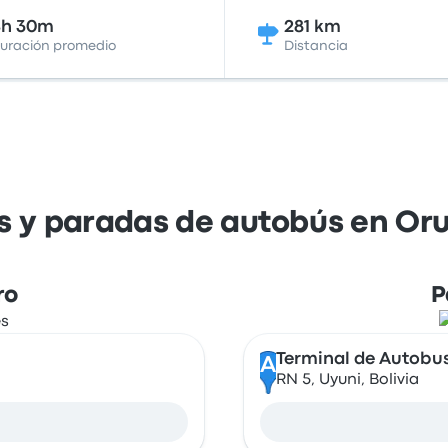
4h 30m
281 km
uración promedio
Distancia
s y paradas de autobús en Oru
ro
P
Terminal de Autobu
A
RN 5, Uyuni, Bolivia