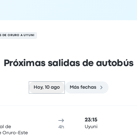
 DE ORURO A UYUNI
Próximas salidas de autobús
Hoy, 10 ago
Más fechas
to
cación de salida
Duración del viaje
hora de llegada
Ubicaci
23:15
al de
Uyuni
4h
 Oruro-Este