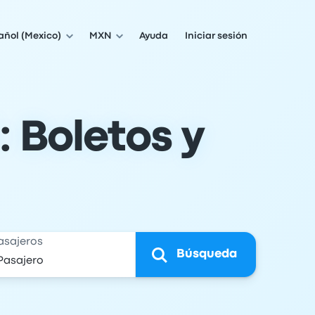
añol (Mexico)
MXN
Ayuda
Iniciar sesión
 Boletos y
asajeros
Búsqueda