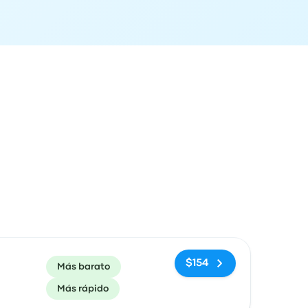
ón de llegada
Recomendado
Precio y enlace de compra
$154
Más barato
Más rápido