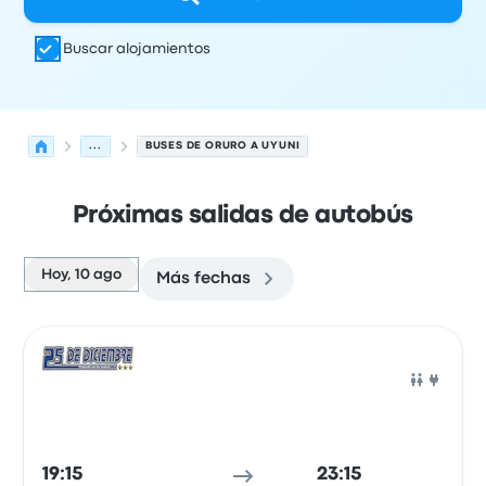
Buscar alojamientos
...
BUSES DE ORURO A UYUNI
Próximas salidas de autobús
Hoy, 10 ago
Más fechas
Próximas salidas desde Oruro hacia Uyuni el 10 de agos
Operado por
Tipo de vehículo
Hora de salida
Ubicación d
Auto
19:15
23:15