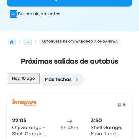
Buscar alojamientos
...
AUTOBUSES DE OTJIWARONGO A ONDANGWA
Próximas salidas de autobús
Hoy, 10 ago
Más fechas
Próximas salidas de Otjiwarongo a Ondangwa el 10 de 
Operado por
Tipo de vehículo
Hora de salida
Ubicación d
Auto
22:05
3:50
Otjiwarongo -
Shell Garage,
5h 45m
Shell Garage,
Main Road