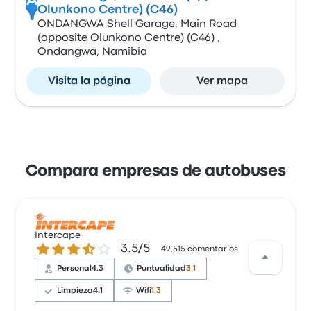
A
Olunkono Centre) (C46)
ONDANGWA Shell Garage, Main Road
(opposite Olunkono Centre) (C46) ,
Ondangwa, Namibia
Visita la página
Ver mapa
Compara empresas de autobuses
Intercape
3.5 de 5 estrellas
3.5/5
49,515 comentarios
Personal
4.3
Puntualidad
3.1
Limpieza
4.1
Wifi
1.3