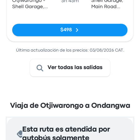
Otjiwarongo -
Shell Garage,
5h 45m
Shell Garage,
Main Road
C/O Hage-
(opposite
Sin etiquetas
Geingobo and
Olunkono
Son Road
Centre) (C46)
$498
Última actualización de los precios: 03/08/2026 CAT.
Ver todas las salidas
Viaja de Otjiwarongo a Ondangwa
Esta ruta es atendida por
autobús solamente