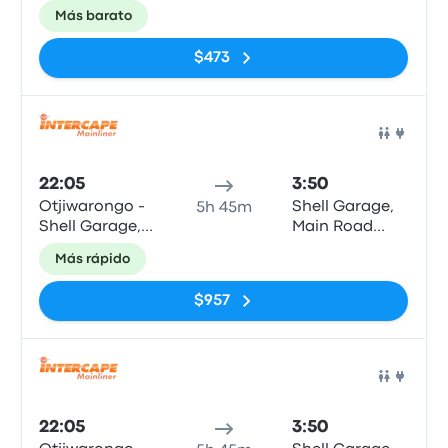
C/O Hage-
(opposite
Más barato
Geingobo and
Olunkono
Son Road
Centre) (C46)
$473
Auto
22:05
3:50
Otjiwarongo -
Shell Garage,
5h 45m
Shell Garage,
Main Road
C/O Hage-
(opposite
Más rápido
Geingobo and
Olunkono
Son Road
Centre) (C46)
$957
Auto
22:05
3:50