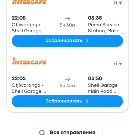
Авто
22:05
03:35
Otjiwarongo -
Puma Service
5ч 30м
Shell Garage,
Station, Main
C/O Hage-
Rd. B1,
Забронировать
Geingobo and
Onamulunga
Son Road
Авто
22:05
03:50
Otjiwarongo -
Shell Garage,
5ч 45м
Shell Garage,
Main Road
C/O Hage-
(opposite
Забронировать
Geingobo and
Olunkono
Son Road
Centre) (C46)
Все отправления