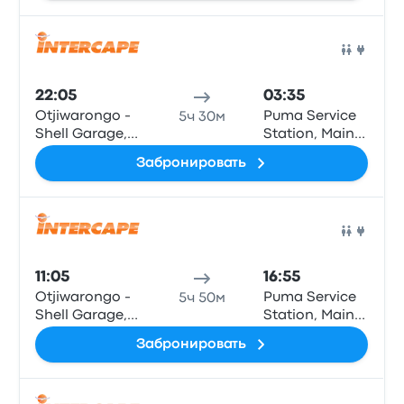
Son Road
Centre) (C46)
Авто
22:05
03:35
Otjiwarongo -
Puma Service
5ч 30м
Shell Garage,
Station, Main
C/O Hage-
Rd. B1,
Забронировать
Geingobo and
Onamulunga
Son Road
Авто
11:05
16:55
Otjiwarongo -
Puma Service
5ч 50м
Shell Garage,
Station, Main
C/O Hage-
Rd. B1,
Забронировать
Geingobo and
Onamulunga
Son Road