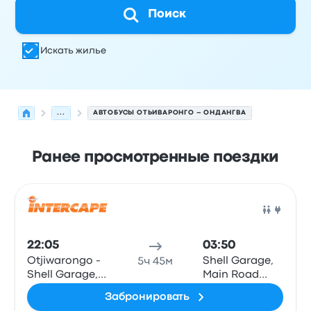
Поиск
Искать жилье
...
АВТОБУСЫ ОТЬИВАРОНГО – ОНДАНГВА
Ранее просмотренные поездки
Следующие отправления из Отьиваронго в Ондангва н
Оператор
Тип транспортного средства
Время отправ
Авто
22:05
03:50
Otjiwarongo -
Shell Garage,
5ч 45м
Shell Garage,
Main Road
C/O Hage-
(opposite
Забронировать
Geingobo and
Olunkono