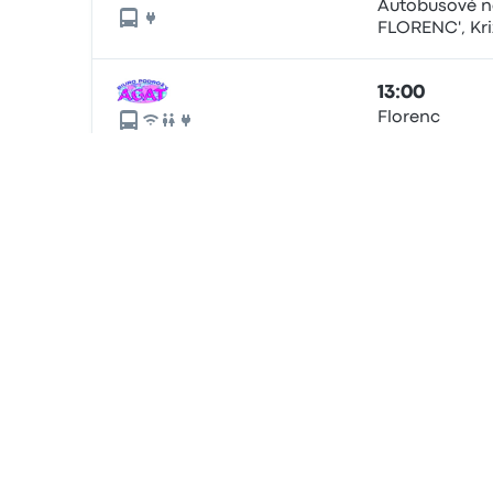
Autobusové n
FLORENC', Kri
13:00
Florenc
12:40
Florenc
20:00
ul. Krizikova,
'Florenc', pla
8:00
Florenc Bus T