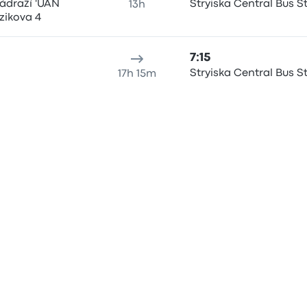
ádraží 'UAN
Stryiska Central Bus S
13h
zikova 4
7:15
Stryiska Central Bus S
17h 15m
7:30
Stryiska Central Bus S
17h 50m
11:40
 6, Avtovokzal
Lviv Train Station Park
14h 40m
tforma nr 8
3:30
erminal
Bus station, 109 Stryisk
18h 30m