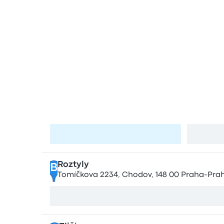
Estaciones 
Paradas en Pra
Tomíčkova
A
Tomíčkova 2234, Chodov, 148 00 Praha-Prah
Visita la página
Roztyly
B
Tomíčkova 2234, Chodov, 148 00 Praha-Prah
Ver mapa