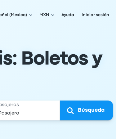
añol (Mexico)
MXN
Ayuda
Iniciar sesión
s: Boletos y
asajeros
Búsqueda