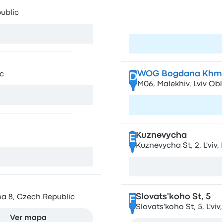
Lviv North Bus Stati
C
ublic
Автовокзал Північний, 
Oblast, Ukraine
Visita la págin
WOG Bogdana Khm
c
D
М06, Malekhiv, Lviv Ob
Ver mapa
Visita la págin
Kuznevycha
E
Kuznevycha St, 2, L'viv,
Ver mapa
Slovats'koho St, 5
ha 8, Czech Republic
F
Slovats'koho St, 5, L'viv
Ver mapa