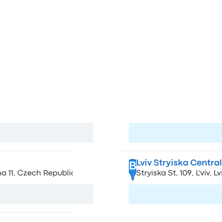
y paradas de autobús en Prag
ga
Pa
Lviv-Holovnyi- Skad
A
a 11, Czechia
AS-8, pl. Dvirtseva 1
Ver mapa
Visita la págin
Lviv Stryiska Centra
B
a 11, Czech Republic
Stryiska St, 109, L'viv, 
Visita la págin