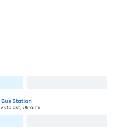
a y Leópolis
radas en Leópolis
ovsk-Słupsk
a
Ver mapa
l Bus Station
Lviv Oblast, Ukraine
a
Ver mapa