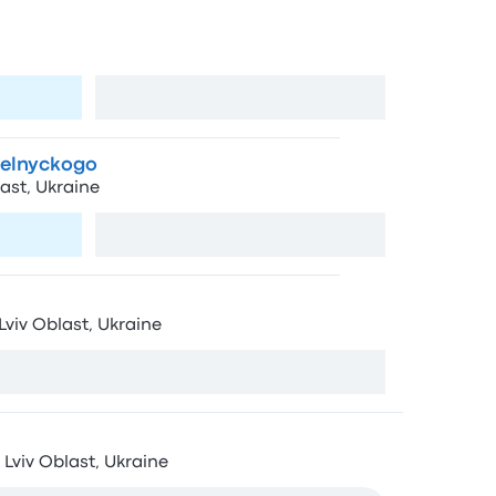
on
Bohdana Khmel'nyts'koho St, 225, L'viv, Lviv
a
Ver mapa
elnyckogo
last, Ukraine
a
Ver mapa
 Lviv Oblast, Ukraine
Ver mapa
, Lviv Oblast, Ukraine