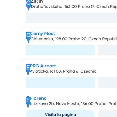
Zličín
C
Drahoňovského, 163 00 Praha 17, Czech Rep
Ver mapa
Černý Most
D
Chlumecká, 198 00 Praha 20, Czech Republi
Visita la página
PRG Airport
E
Aviatická, 161 08, Praha 6, Czechia
Visita la página
Florenc
F
Křižíkova 2b, Nové Město, 186 00 Praha-Pra
Visita la página