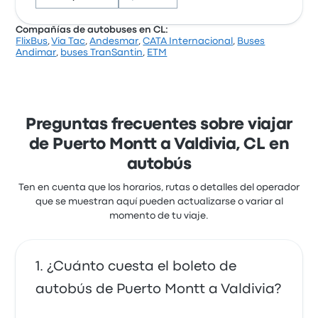
Ingrid B.
14 de septiembre de 2019
Compañías de autobuses en CL:
FlixBus
,
Via Tac
,
Andesmar
,
CATA Internacional
,
Buses
Con base en 8151 reseñas, la empresa recibió una
Andimar
,
buses TranSantin
,
ETM
calificación de 4.1 estrellas en Busbud. Los viajeros
estaban especialmente satisfechos con el acceso a
los boletos y la ubicación de la salida, pero a menudo
se quejaron de el wifi. Los precios de los boletos de
Cruz del Sur en este viaje comienzan en $229
Preguntas frecuentes sobre viajar
de Puerto Montt a Valdivia, CL en
autobús
Ten en cuenta que los horarios, rutas o detalles del operador
que se muestran aquí pueden actualizarse o variar al
momento de tu viaje.
¿Cuánto cuesta el boleto de
autobús de Puerto Montt a Valdivia?