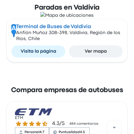
Paradas en Valdivia
Terminal de Buses de Valdivia
A
Anfión Muñoz 308-398, Valdivia, Región de los
Ríos, Chile
Visita la página
Ver mapa
Compara empresas de autobuses
ETM
4.3 de 5 estrellas
4.3/5
484 comentarios
Personal
4.7
Puntualidad
4.5