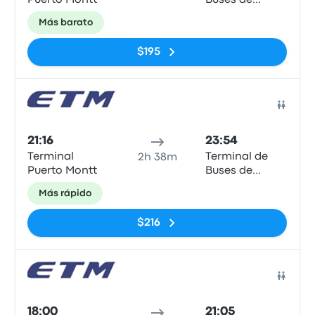
Puerto Montt
Buses de
Valdivia
Más barato
$195
Auto
21:16
23:54
Terminal
Terminal de
2h 38m
Puerto Montt
Buses de
Valdivia
Más rápido
$216
Auto
18:00
21:05