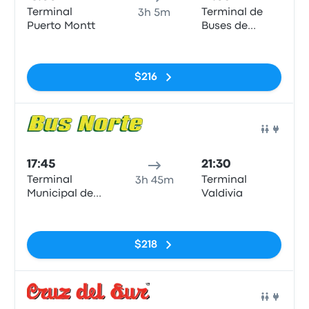
Terminal
Terminal de
3h 5m
Puerto Montt
Buses de
Valdivia
Sin etiquetas
$216
Auto
17:45
21:30
Terminal
Terminal
3h 45m
Municipal de
Valdivia
Puerto Montt.
Sin etiquetas
$218
Auto