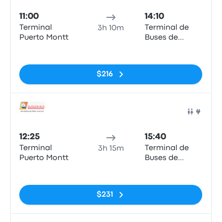
11:00
14:10
Terminal
Terminal de
3h 10m
Puerto Montt
Buses de
Valdivia
Sin etiquetas
$216
Auto
12:25
15:40
Terminal
Terminal de
3h 15m
Puerto Montt
Buses de
Valdivia
Sin etiquetas
$231