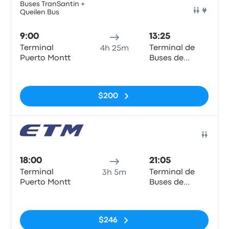
Buses TranSantin +
Queilen Bus
Auto
9:00
13:25
Terminal
Terminal de
4h 25m
Puerto Montt
Buses de
Valdivia
Sin etiquetas
$200
Auto
18:00
21:05
Terminal
Terminal de
3h 5m
Puerto Montt
Buses de
Valdivia
Sin etiquetas
$246