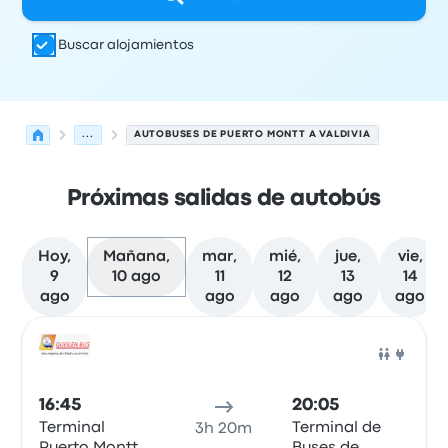
Buscar alojamientos
...
AUTOBUSES DE PUERTO MONTT A VALDIVIA
Próximas salidas de autobús
Hoy,
Mañana,
mar,
mié,
jue,
vie,
9
10 ago
11
12
13
14
ago
ago
ago
ago
ago
Próximas salidas de Puerto Montt a Valdivia el 10 de ago
Operado por
Tipo de vehículo
Hora de salida
Ubicación d
Auto
16:45
20:05
Terminal
Terminal de
3h 20m