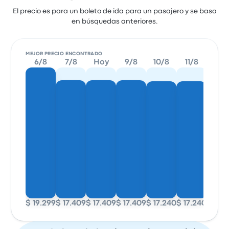
El precio es para un boleto de ida para un pasajero y se basa
en búsquedas anteriores.
MEJOR PRECIO ENCONTRADO
6/8
7/8
Hoy
9/8
10/8
11/8
12/
$ 19.299
$ 17.409
$ 17.409
$ 17.409
$ 17.240
$ 17.240
$ 17.