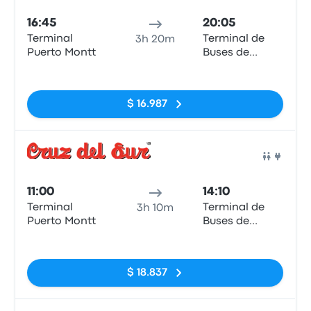
16:45
20:05
Terminal
Terminal de
3h 20m
Puerto Montt
Buses de
Valdivia
Sin etiquetas
$ 16.987
Auto
11:00
14:10
Terminal
Terminal de
3h 10m
Puerto Montt
Buses de
Valdivia
Sin etiquetas
$ 18.837