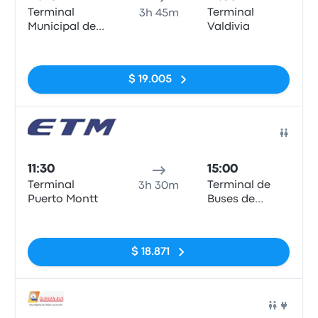
Terminal
Terminal
3h 45m
Municipal de
Valdivia
Puerto Montt.
Sin etiquetas
$ 19.005
Auto
11:30
15:00
Terminal
Terminal de
3h 30m
Puerto Montt
Buses de
Valdivia
Sin etiquetas
$ 18.871
Auto