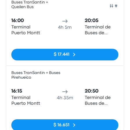
Buses TranSantin +
Queilen Bus
Auto
16:00
20:05
Terminal
Terminal de
4h 5m
Puerto Montt
Buses de
Valdivia
Sin etiquetas
$ 17.441
Buses TranSantin + Buses
Pirehueico
Auto
16:15
20:50
Terminal
Terminal de
4h 35m
Puerto Montt
Buses de
Valdivia
Sin etiquetas
$ 16.651