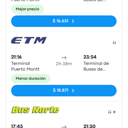
Puerto Montt
Buses de
Valdivia
Mejor precio
$ 16.651
Auto
21:16
23:54
Terminal
Terminal de
2h 38m
Puerto Montt
Buses de
Valdivia
Menor duración
$ 18.871
Auto
17:45
21:30