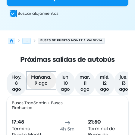
Buscar alojamientos
...
BUSES DE PUERTO MONTT A VALDIVIA
Próximas salidas de autobús
Hoy,
Mañana,
lun,
mar,
mié,
jue,
8
9 ago
10
11
12
13
ago
ago
ago
ago
ago
Próximas salidas desde Puerto Montt hacia Valdivia el 9
Operado por
Tipo de vehículo
Hora de salida
Ubicación d
Buses TranSantin + Buses
Pirehueico
Auto
17:45
21:50
Terminal
Terminal de
4h 5m