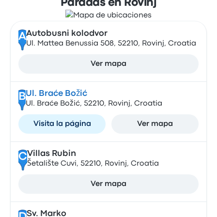
Paradas en Rovinj
Autobusni kolodvor
A
Ul. Mattea Benussia 508, 52210, Rovinj, Croatia
Ver mapa
Ul. Braće Božić
B
Ul. Braće Božić, 52210, Rovinj, Croatia
Visita la página
Ver mapa
Villas Rubin
C
Šetalište Cuvi, 52210, Rovinj, Croatia
Ver mapa
Sv. Marko