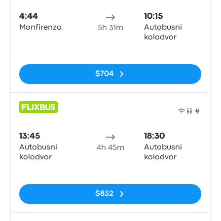
4:44
10:15
Monfirenzo
Autobusni
5h 31m
kolodvor
Sin etiquetas
$704
Auto
13:45
18:30
Autobusni
Autobusni
4h 45m
kolodvor
kolodvor
Sin etiquetas
$832