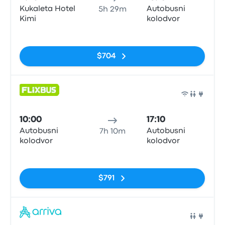
Kukaleta Hotel
Autobusni
5h 29m
Kimi
kolodvor
Sin etiquetas
$704
Auto
10:00
17:10
Autobusni
Autobusni
7h 10m
kolodvor
kolodvor
Sin etiquetas
$791
Auto