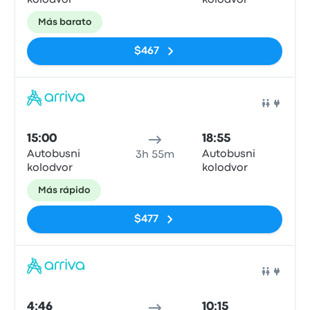
kolodvor
kolodvor
Más barato
$467
Auto
15:00
18:55
Autobusni
Autobusni
3h 55m
kolodvor
kolodvor
Más rápido
$477
Auto
4:46
10:15