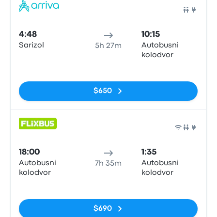
Auto
4:48
10:15
Sarizol
Autobusni
5h 27m
kolodvor
Sin etiquetas
$650
Auto
18:00
1:35
Autobusni
Autobusni
7h 35m
kolodvor
kolodvor
Sin etiquetas
$690