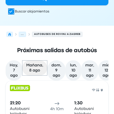
Buscar alojamientos
...
AUTOBUSES DE ROVINJ A ZAGREB
Próximas salidas de autobús
Hoy,
Mañana,
dom,
lun,
mar,
mié,
7
8 ago
9
10
11
12
ago
ago
ago
ago
ago
Próximas salidas de Rovinj a Zagreb el 8 de agosto
Operado por
Tipo de vehículo
Hora de salida
Ubicación d
Auto
21:20
1:30
Autobusni
Autobusni
4h 10m