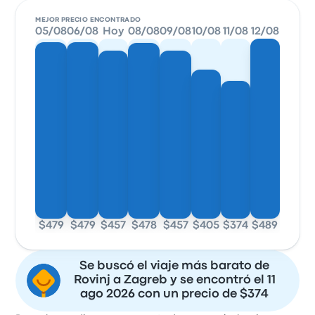
MEJOR PRECIO ENCONTRADO
05/08
06/08
Hoy
08/08
09/08
10/08
11/08
12/08
$479
$479
$457
$478
$457
$405
$374
$489
Se buscó el viaje más barato de
Rovinj a Zagreb y se encontró el 11
ago 2026 con un precio de $374