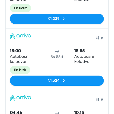
kolodvor
kolodvor
En ucuz
₺1.239
Otob
15:00
18:55
Autobusni
Autobusni
3s 55d
kolodvor
kolodvor
En hızlı
₺1.324
Otob
04:46
10:15