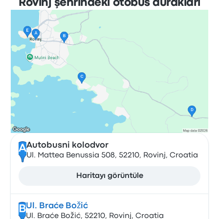
Rovinj şehrindeki otobüs durakları
Autobusni kolodvor
A
Ul. Mattea Benussia 508, 52210, Rovinj, Croatia
Haritayı görüntüle
Ul. Braće Božić
B
Ul. Braće Božić, 52210, Rovinj, Croatia