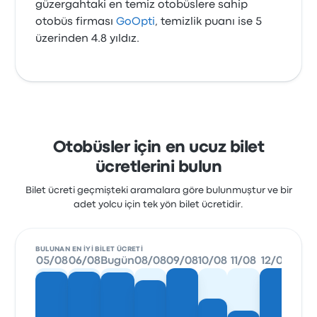
güzergahtaki en temiz otobüslere sahip
otobüs firması
GoOpti
, temizlik puanı ise 5
üzerinden 4.8 yıldız.
Otobüsler için en ucuz bilet
ücretlerini bulun
Bilet ücreti geçmişteki aramalara göre bulunmuştur ve bir
adet yolcu için tek yön bilet ücretidir.
BULUNAN EN IYI BILET ÜCRETI
05/08
06/08
Bugün
08/08
09/08
10/08
11/08
12/08