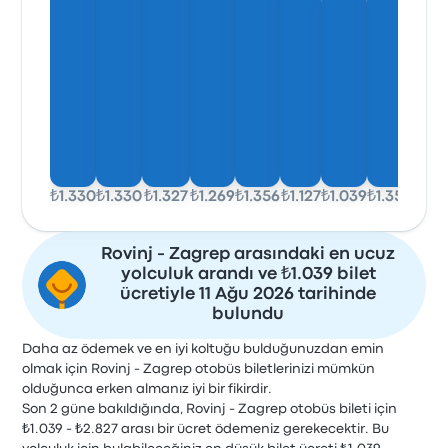
₺1.330
₺1.330
₺1.327
₺1.269
₺1.356
₺1.127
₺1.039
₺1.357
Rovinj - Zagrep arasındaki en ucuz
yolculuk arandı ve ₺1.039 bilet
ücretiyle 11 Ağu 2026 tarihinde
bulundu
Daha az ödemek ve en iyi koltuğu bulduğunuzdan emin
olmak için Rovinj - Zagrep otobüs biletlerinizi mümkün
olduğunca erken almanız iyi bir fikirdir.
Son 2 güne bakıldığında, Rovinj - Zagrep otobüs bileti için
₺1.039 - ₺2.827 arası bir ücret ödemeniz gerekecektir. Bu