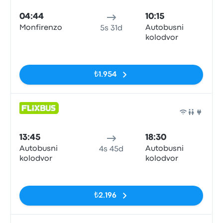
04:44
10:15
Monfirenzo
Autobusni
5s 31d
kolodvor
Etiketler yok
₺1.954
Otob
13:45
18:30
Autobusni
Autobusni
4s 45d
kolodvor
kolodvor
Etiketler yok
₺2.196