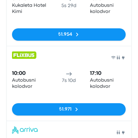
Kukaleta Hotel
Autobusni
5s 29d
Kimi
kolodvor
Etiketler yok
₺1.954
Otob
10:00
17:10
Autobusni
Autobusni
7s 10d
kolodvor
kolodvor
Etiketler yok
₺1.971
Otob