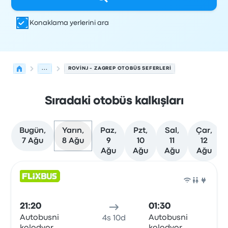
Konaklama yerlerini ara
...
ROVINJ - ZAGREP OTOBÜS SEFERLERI
Sıradaki otobüs kalkışları
Bugün,
Yarın,
Paz,
Pzt,
Sal,
Çar,
7 Ağu
8 Ağu
9
10
11
12
Ağu
Ağu
Ağu
Ağu
Rovinj'den Zagrep'ye olan sonraki kalkışlar 8 Ağustos ta
Tarafından işletilir
Araç türü
Kalkış saati
Nereden
Seyaha
Otob
21:20
01:30
Autobusni
Autobusni
4s 10d