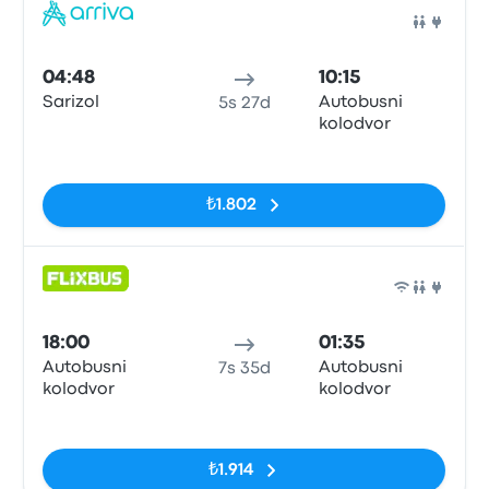
Otob
04:48
10:15
Sarizol
Autobusni
5s 27d
kolodvor
Etiketler yok
₺1.802
Otob
18:00
01:35
Autobusni
Autobusni
7s 35d
kolodvor
kolodvor
Etiketler yok
₺1.914