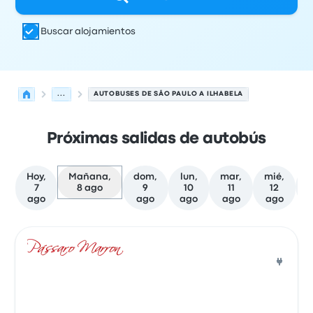
Buscar alojamientos
...
AUTOBUSES DE SÃO PAULO A ILHABELA
Próximas salidas de autobús
Hoy,
Mañana,
dom,
lun,
mar,
mié,
7
8 ago
9
10
11
12
ago
ago
ago
ago
ago
Próximas salidas de São Paulo a Ilhabela el 8 de agosto
Operado por
Tipo de vehículo
Hora de salida
Ubicación d
Auto