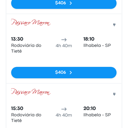
$406
Auto
13:30
18:10
Rodoviária do
Ilhabela - SP
4h 40m
Tietê
Sin etiquetas
$406
Auto
15:30
20:10
Rodoviária do
Ilhabela - SP
4h 40m
Tietê
Sin etiquetas