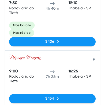
7:30
12:10
Rodoviária do
Ilhabela - SP
4h 40m
Tietê
Más barato
Más rápido
$406
Auto
9:00
16:25
Rodoviária do
Ilhabela - SP
7h 25m
Tietê
Sin etiquetas
$434