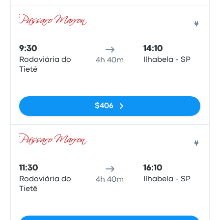
Auto
9:30
14:10
Rodoviária do
Ilhabela - SP
4h 40m
Tietê
Sin etiquetas
$406
Auto
11:30
16:10
Rodoviária do
Ilhabela - SP
4h 40m
Tietê
Sin etiquetas