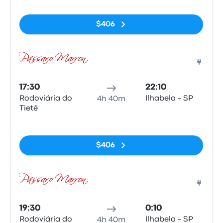
$406
Auto
17:30
22:10
Rodoviária do
Ilhabela - SP
4h 40m
Tietê
Sin etiquetas
$406
Auto
19:30
0:10
Rodoviária do
Ilhabela - SP
4h 40m