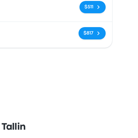
Sin etiquetas
$511
Sin etiquetas
$817
Tallin