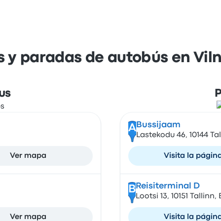
 y paradas de autobús en Vilni
us
P
Bussijaam
A
Lastekodu 46, 10144 Tal
Ver mapa
Visita la págin
Reisiterminal D
B
Lootsi 13, 10151 Tallinn,
Ver mapa
Visita la págin