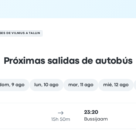
ES DE VILNIUS A TALLIN
Próximas salidas de autobús
dom, 9 ago
lun, 10 ago
mar, 11 ago
mié, 12 ago
to
cación de salida
Duración del viaje
hora de llegada
Ubicaci
23:20
Bussijaam
15h 50m