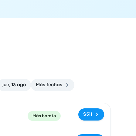
jue, 13 ago
Más fechas
ón de llegada
Recomendado
Precio y enlace de compra
$511
Más barato