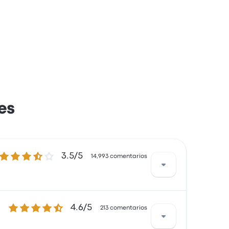
es
3.5 de 5 estrellas
3.5/5
14,993 comentarios
4.6 de 5 estrellas
4.6/5
s estaban especialmente satisfechos con el
213 comentarios
 de FlixBus en este viaje comienzan en $448