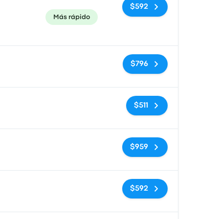
$592
Más rápido
Sin etiquetas
$796
Sin etiquetas
$511
Sin etiquetas
$959
Sin etiquetas
$592