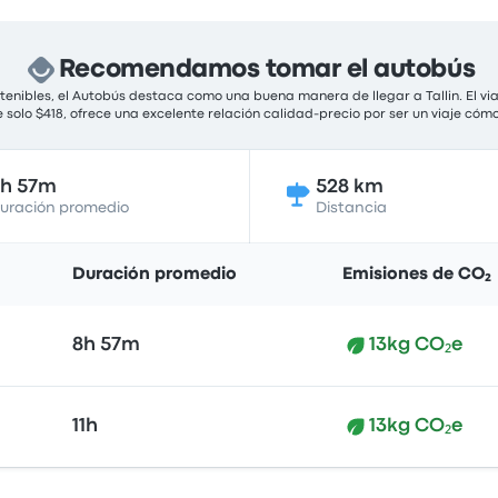
Recomendamos tomar el autobús
stenibles, el Autobús destaca como una buena manera de llegar a Tallin. El v
e solo $418, ofrece una excelente relación calidad-precio por ser un viaje cóm
8h 57m
528 km
uración promedio
Distancia
Duración promedio
Emisiones de CO₂
8h 57m
13kg CO₂e
11h
13kg CO₂e