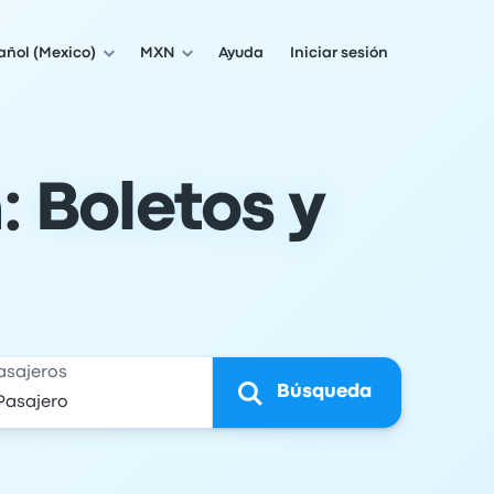
añol (Mexico)
MXN
Ayuda
Iniciar sesión
: Boletos y
asajeros
Búsqueda