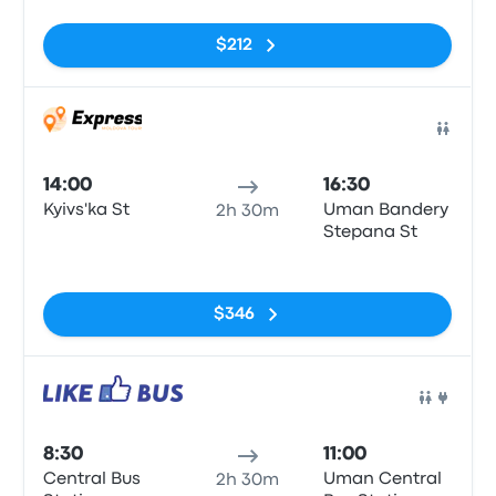
$212
Auto
14:00
16:30
Kyivs'ka St
Uman Bandery
2h 30m
Stepana St
Sin etiquetas
$346
Auto
8:30
11:00
Central Bus
Uman Central
2h 30m