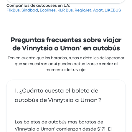
estaban especialmente satisfechos con el personal
Compañías de autobuses en UA:
y los asientos, pero a menudo se quejaron de la
FlixBus
,
Sindbad
,
Ecolines
,
KLR Bus
,
RegioJet
,
Agat
,
LIKEBUS
puntualidad. Los precios de los boletos de Lys-Auto-
Cazna Trans ofrece 1 salidas diarias y puedes
Trans en este viaje comienzan en $1,740
encontrar boletos a partir de $177. El viaje más
rápido toma alrededor de 1 hora 55 minutos. Cazna
Trans ofrece una solución rentable para llegar a
donde necesitas estar.
Preguntas frecuentes sobre viajar
de Vinnytsia a Uman' en autobús
Ten en cuenta que los horarios, rutas o detalles del operador
que se muestran aquí pueden actualizarse o variar al
momento de tu viaje.
¿Cuánto cuesta el boleto de
autobús de Vinnytsia a Uman'?
Los boletos de autobús más baratos de
Vinnytsia a Uman' comienzan desde $171. El