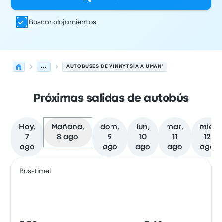
Buscar alojamientos
...
AUTOBUSES DE VINNYTSIA A UMAN'
Próximas salidas de autobús
Hoy,
Mañana,
dom,
lun,
mar,
mié,
7
8 ago
9
10
11
12
ago
ago
ago
ago
ago
Próximas salidas de Vinnytsia a Uman' el 8 de agosto
Operado por
Tipo de vehículo
Hora de salida
Ubicación d
Bus-timel
Auto