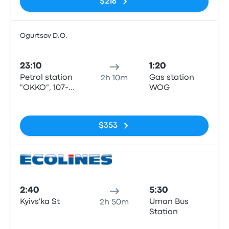
$216
Uman'
Ogurtsov D.O.
Auto
23:10
1:20
Petrol station
Gas station
2h 10m
"OKKO", 107-V
WOG
Khmelnytske
Sin etiquetas
shose,
Vinnytsia
$353
Auto
2:40
5:30
Kyivs'ka St
Uman Bus
2h 50m
Station
Sin etiquetas