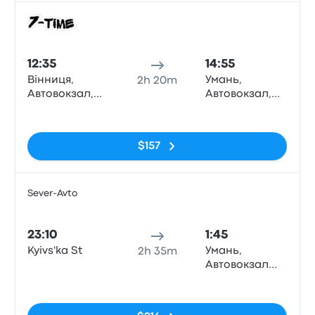
Auto
12:35
14:55
Вінниця,
Умань,
2h 20m
Автовокзал,
Автовокзал,
вул.Київська,8,
вул. Київська,
Sin etiquetas
Vinnytsia
1, Uman'
$157
Sever-Avto
Auto
23:10
1:45
Kyivs'ka St
Умань,
2h 35m
Автовокзал
Умань, вулиця
Sin etiquetas
Київська;
будинок 1,