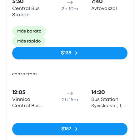
5:30
7:40
Central Bus
Avtovokzal
2h 10m
Station
Más barato
Más rápido
$138
canza trans
Auto
12:05
14:20
Vinnica
Bus Station
2h 15m
Central Bus
Kyivska str., 1,
Station
Uman'
Sin etiquetas
$157