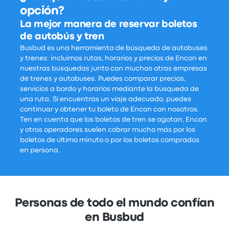
opción?
La mejor manera de reservar boletos
de autobús y tren
Busbud es una herramienta de búsqueda de autobuses
y trenes: incluimos rutas, horarios y precios de Encon en
nuestras búsquedas junto con muchas otras empresas
de trenes y autobuses. Puedes comparar precios,
servicios a bordo y horarios mediante la búsqueda de
una ruta. Si encuentras un viaje adecuado, puedes
continuar y obtener tu boleto de Encon con nosotros.
Ten en cuenta que los boletos de tren se agotan, Encon
y otros operadores suelen cobrar mucho más por los
boletos de último minuto o por los boletos comprados
en persona.
Personas de todo el mundo confían
en Busbud