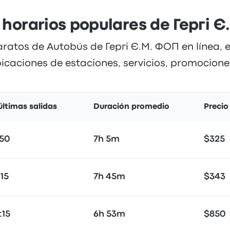
 horarios populares de Гергі 
ratos de Autobús de Гергі Є.М. ФОП en línea, 
bicaciones de estaciones, servicios, promociones
últimas salidas
Duración promedio
Precio
:50
7h 5m
$325
:15
7h 45m
$343
:15
6h 53m
$850