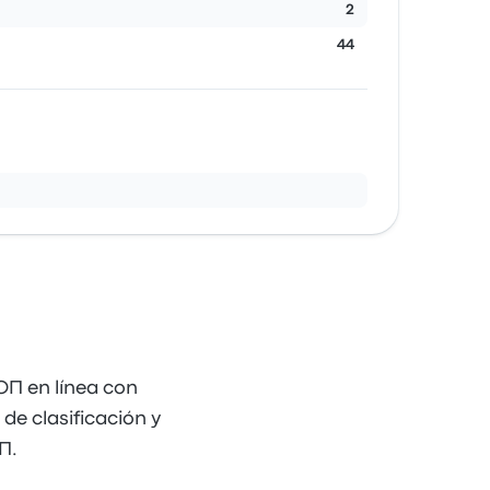
2
44
ОП en línea con
de clasificación y
П.