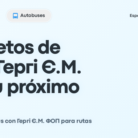
Autobuses
Esp
etos de
ергі Є.М.
 próximo
s con Гергі Є.М. ФОП para rutas