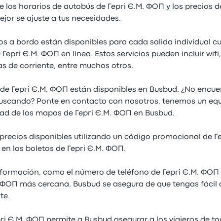
e los horarios de autobús de Гергі Є.М. ФОП y los precios 
ejor se ajuste a tus necesidades.
ios a bordo están disponibles para cada salida individual 
Гергі Є.М. ФОП en línea. Estos servicios pueden incluir wifi
 de corriente, entre muchos otros.
 de Гергі Є.М. ФОП están disponibles en Busbud. ¿No encuen
uscando? Ponte en contacto con nosotros, tenemos un equ
dad de los mapas de Гергі Є.М. ФОП en Busbud.
precios disponibles utilizando un código promocional de Г
en los boletos de Гергі Є.М. ФОП.
formación, como el número de teléfono de Гергі Є.М. ФОП 
 ФОП más cercana. Busbud se asegura de que tengas fácil 
te.
гі Є.М. ФОП permite a Busbud asegurar a los viajeros de to