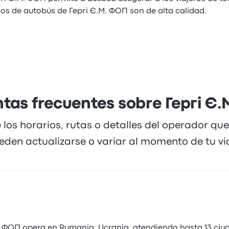
ios de autobús de Гергі Є.М. ФОП son de alta calidad.
tas frecuentes sobre Гергі Є
 los horarios, rutas o detalles del operador qu
eden actualizarse o variar al momento de tu via
. ФОП opera en Rumania, Ucrania, atendiendo hasta 13 ciu