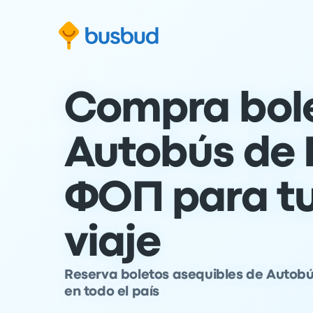
al formulario de búsqueda
Ir al pie de página
Ir al contenido
Compra bol
Autobús de Г
ФОП para tu
viaje
Reserva boletos asequibles de Autobú
en todo el país