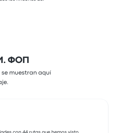
.М. ФОП
e se muestran aquí
je.
dades con 44 rutas que hemos visto