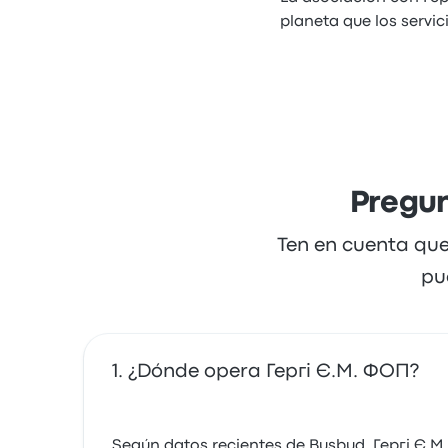
planeta que los servic
Pregun
Ten en cuenta que
pu
¿Dónde opera Гергі Є.М. ФОП?
Según datos recientes de Busbud, Гергі Є.М