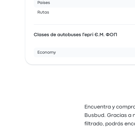
Países
Rutas
Clases de autobuses Гергі Є.М. ФОП
Economy
Encuentra y compra 
Busbud. Gracias a nu
filtrado, podrás enc