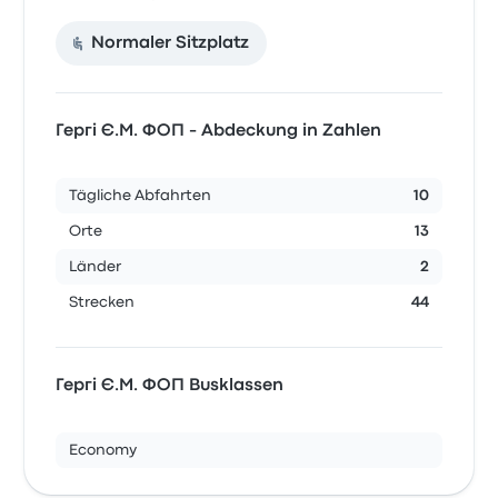
Normaler Sitzplatz
Гергі Є.М. ФОП - Abdeckung in Zahlen
Tägliche Abfahrten
10
Orte
13
Länder
2
Strecken
44
Гергі Є.М. ФОП Busklassen
Economy