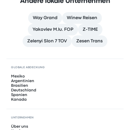
Andere lokale Unternehmen
Way Grand
Winew Reisen
Yakovlev M.Iu. FOP
Z-TIME
Zelenyi Slon 7 TOV
Zesen Trans
GLOBALE ABDECKUNG
Mexiko
Argentinien
Brasilien
Deutschland
Spanien
Kanada
UNTERNEHMEN
Über uns