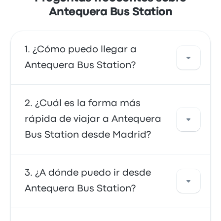
Antequera Bus Station
¿Cómo puedo llegar a
Antequera Bus Station?
Puedes tomar el autobús o el tren, que
¿Cuál es la forma más
proporcionan acceso directo a tu destino.
rápida de viajar a Antequera
Alternativamente, también puedes tomar un
Bus Station desde Madrid?
taxi o usar un servicio de viaje compartido.
La forma más rápida de viajar hacia y desde
¿A dónde puedo ir desde
Antequera Bus Station es en tren, que
Antequera Bus Station?
proporciona un cómodo transporte hasta tu
destino. Los trenes suelen ser asequibles,
confiables y ofrecen asientos cómodos, lo