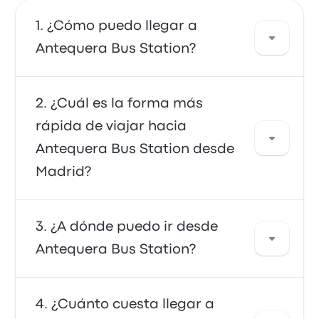
¿Cómo puedo llegar a
Antequera Bus Station?
Puedes tomar el autobús o el tren, que
¿Cuál es la forma más
proporcionan acceso directo a tu destino.
rápida de viajar hacia
También puedes tomar un taxi o usar un
Antequera Bus Station desde
servicio de coche compartido.
Madrid?
La forma más rápida de viajar hacia y desde
¿A dónde puedo ir desde
Antequera Bus Station es en tren, que ofrece
Antequera Bus Station?
un transporte conveniente a tu destino. Los
trenes suelen ser económicos, confiables y
tienen asientos cómodos, lo que los convierte
Desde Antequera Bus Station, puedes viajar a
¿Cuánto cuesta llegar a
en una opción muy elegida.