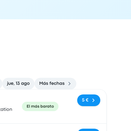
jue, 13 ago
Más fechas
ón de llegada
Recomendado
Precio y enlace de compra
5 €
El más barato
tation