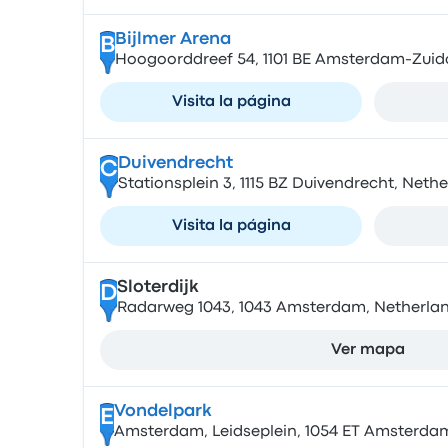
Bijlmer Arena
B
Hoogoorddreef 54, 1101 BE Amsterdam-Zuid
Visita la página
Duivendrecht
C
Stationsplein 3, 1115 BZ Duivendrecht, Neth
Visita la página
Sloterdijk
D
Radarweg 1043, 1043 Amsterdam, Netherla
Ver mapa
Vondelpark
E
Amsterdam, Leidseplein, 1054 ET Amsterda