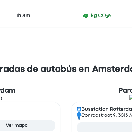
1h 8m
1kg CO₂e
aradas de autobús en Amster
rdam
Par
Busstation Rotterd
A
Conradstraat 9, 3013 
Ver mapa