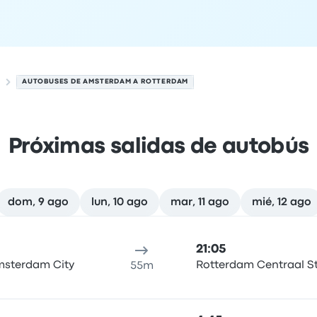
AUTOBUSES DE AMSTERDAM A ROTTERDAM
Próximas salidas de autobús
dom, 9 ago
lun, 10 ago
mar, 11 ago
mié, 12 ago
 el 7 de agosto
cación de salida
Duración del viaje
hora de llegada
Ubicaci
21:05
Amsterdam City
Rotterdam Centraal S
55m