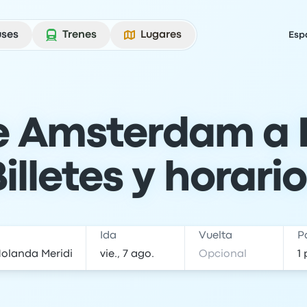
uses
Trenes
Lugares
Esp
e Amsterdam a 
illetes y horari
Ida
Vuelta
P