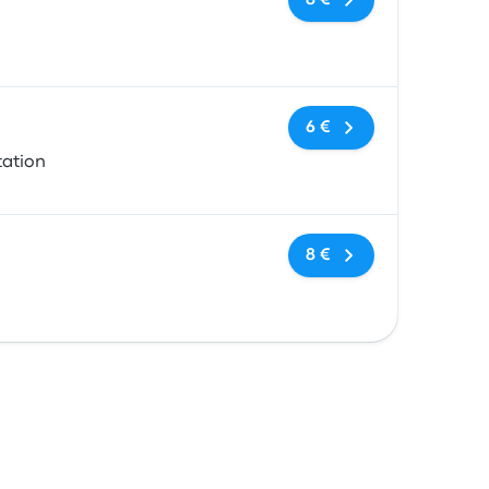
8 €
Sin etiquetas
6 €
tation
Sin etiquetas
8 €