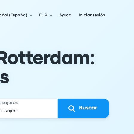
añol (España)
EUR
Ayuda
Iniciar sesión
Rotterdam:
os
asajeros
Buscar