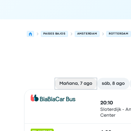
PAISES BAJOS
AMSTERDAM
ROTTERDAM
Mañana, 7 ago
sáb, 8 ago
Las próximas salidas de Amsterdam a Rotterdam
Operado por
Tipo de vehículo
Hora de salida
Ubi
20:10
Sloterdijk - 
Center
Autobús