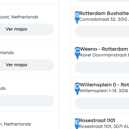
Rotterdam Bushaltes
B
oost, Netherlands
Conradstraat 52, 3013
Ver mapa
Weena - Rotterdam
C
erlands
Karel Doormanstraat 8
Ver mapa
Willemsplein 0 - Ro
D
nds
Willemsplein 1-14, 30
Rosestraat 1101
E
m, Netherlands
Rosestraat 1101, 3071 