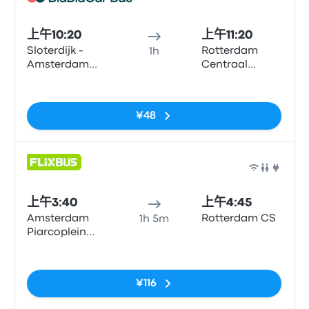
巴士
上午10:20
上午11:20
Sloterdijk -
Rotterdam
1h
Amsterdam
Centraal
City Center
Station
无标签
¥48
巴士
上午3:40
上午4:45
Amsterdam
Rotterdam CS
1h 5m
Piarcoplein
P+R Sloterdijk
无标签
¥116