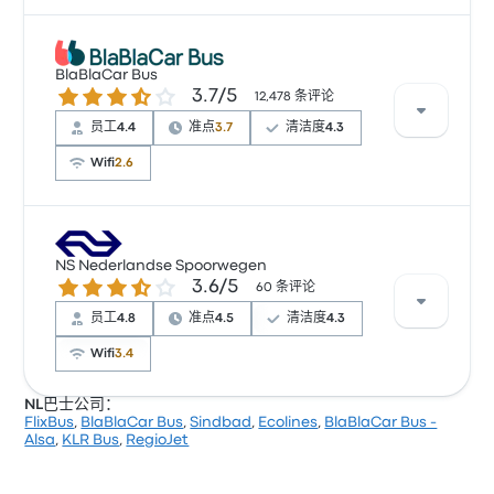
根据 14989 条评论，该公司在 Busbud 上被评为 3.5 颗
星。旅客对 车票资源 和 温度 特别满意，但对 无线上网
BlaBlaCar Bus
3.7 / 5 星
3.7/5
经常有所抱怨。 FlixBus 在此路线提供的票价为 ¥54 起
12,478 条评论
员工
4.4
准点
3.7
清洁度
4.3
Wifi
2.6
根据 12478 条评论，该公司在 Busbud 上被评为 3.7 颗
星。旅客对 车票资源 和 员工 特别满意，但对 无线上网
NS Nederlandse Spoorwegen
3.6 / 5 星
3.6/5
经常有所抱怨。 BlaBlaCar Bus 在此路线提供的票价为
60 条评论
¥38 起
员工
4.8
准点
4.5
清洁度
4.3
Wifi
3.4
NL巴士公司：
FlixBus
,
BlaBlaCar Bus
,
Sindbad
,
Ecolines
,
BlaBlaCar Bus -
根据 60 条评论，该公司在 Busbud 上被评为 3.6 颗星。
Alsa
,
KLR Bus
,
RegioJet
旅客对 员工 和 座位 特别满意，但对 电源插座 经常有所
抱怨。 NS Nederlandse Spoorwegen 在此路线提供的