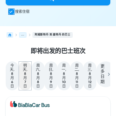
搜索住宿
...
阿姆斯特丹 到 鹿特丹 的巴士
即将出发的巴士班次
今
明
周
周
周
周
周
更
天,
天,
六,
日,
一,
二,
三,
多
8
8
8
8
8
8
8
日
月
月
月
月
月
月
月
期
6
7
8
9
10
11
12
日
日
日
日
日
日
日
从 阿姆斯特丹 发往 鹿特丹 的接下来几班发车，日期为 8月7
运营方
车辆类型
出发时间
出发地点
行程时长
到达时间
到达
巴士