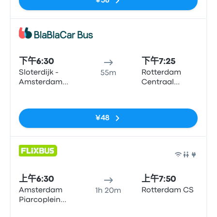
¥56
巴士
下午6:30
下午7:25
Sloterdijk -
Rotterdam
55m
Amsterdam
Centraal
City Center
Station
无标签
¥48
巴士
上午6:30
上午7:50
Amsterdam
Rotterdam CS
1h 20m
Piarcoplein
P+R Sloterdijk
无标签