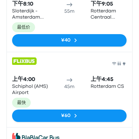
下午8:10
下午9:05
Sloterdijk -
Rotterdam
55m
Amsterdam
Centraal
City Center
Station
最低价
¥40
巴士
上午4:00
上午4:45
Schiphol (AMS)
Rotterdam CS
45m
Airport
最快
¥60