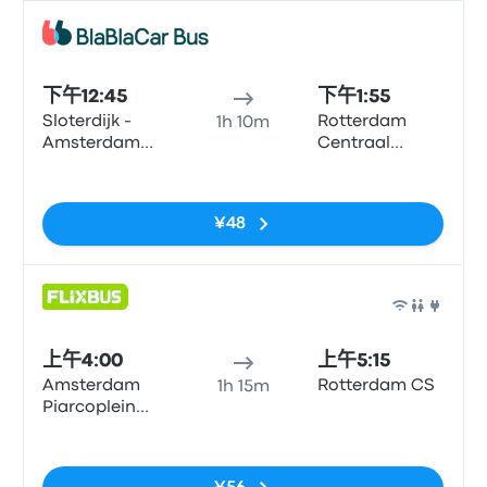
巴士
下午12:45
下午1:55
Sloterdijk -
Rotterdam
1h 10m
Amsterdam
Centraal
City Center
Station
无标签
¥48
巴士
上午4:00
上午5:15
Amsterdam
Rotterdam CS
1h 15m
Piarcoplein
P+R Sloterdijk
无标签