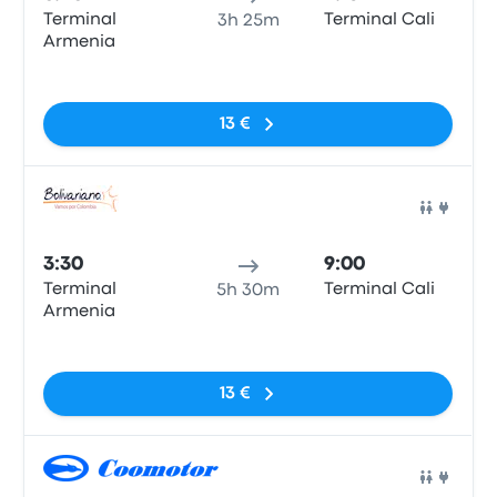
Terminal
Terminal Cali
3h 25m
Armenia
Sin etiquetas
13 €
Auto
3:30
9:00
Terminal
Terminal Cali
5h 30m
Armenia
Sin etiquetas
13 €
Auto