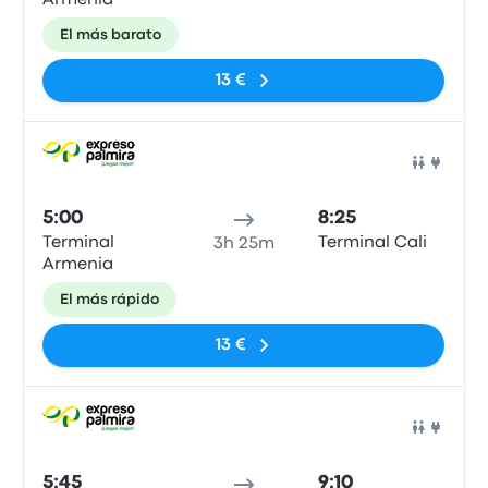
Armenia
El más barato
13 €
Auto
5:00
8:25
Terminal
Terminal Cali
3h 25m
Armenia
El más rápido
13 €
Auto
5:45
9:10