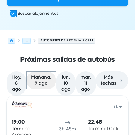
Buscar alojamientos
...
AUTOBUSES DE ARMENIA A CALI
Próximas salidas de autobús
Hoy,
Mañana,
lun,
mar,
Más
8
9 ago
10
11
fechas
ago
ago
ago
Las próximas salidas de Armenia a Cali el 9 de agosto
Operado por
Tipo de vehículo
Hora de salida
Ubicación d
Auto
19:00
22:45
Terminal
Terminal Cali
3h 45m