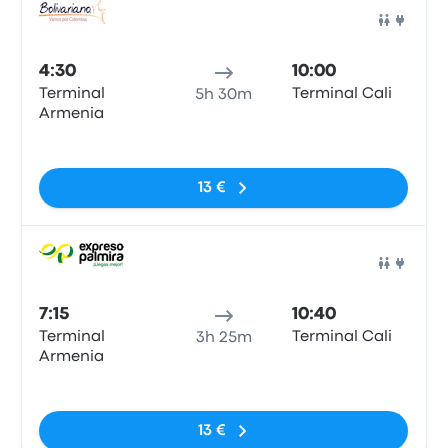
Auto
4:30
10:00
Terminal
Terminal Cali
5h 30m
Armenia
Sin etiquetas
13 €
Auto
7:15
10:40
Terminal
Terminal Cali
3h 25m
Armenia
Sin etiquetas
13 €