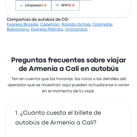
Limpieza
2.0
WiFi
0.0
Coomotor de Armenia a Cali
The bus was very late and the air-conditioning was
Compañías de autobús de CO:
up way too high; it was freezing cold. The toilet was
Expreso Brasilia
,
Copetran
,
Rapido Ochoa
,
Coomotor
,
absolutely disgusting.
Basándose en 21 reseñas, la empresa ha obtenido
Bolivariano
,
Expreso Palmira
,
Unitransco
3.0 sobre 5 estrellas
una calificación de 2.4 estrellas en Busbud. Los
Alison R.
viajeros quedaron especialmente satisfechos con el
23 de abril de 2019
lugar de salida y el acceso al billete, pero a menudo
se quejaron de el wifi. Los billetes de Cootranshuila
para este viaje cuestan como mínimo 40 €
Preguntas frecuentes sobre viajar
Me tocò comprar otro tiquete para llegar a cali
1.0 sobre 5 estrellas
de Armenia a Cali en autobús
Fabio U.
12 de agosto de 2019
Ten en cuenta que los horarios, las rutas o los detalles del
operador que se muestran aquí pueden actualizarse o variar
en el momento de tu viaje.
¿Cuánto cuesta el billete de
autobús de Armenia a Cali?