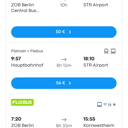
ZOB Berlin
STR Airport
10h
Central Bus
Station
Sin etiquetas
50 €
Flixtrain + Flixbus
9:57
18:10
Hauptbahnhof
STR Airport
8h 13m
Sin etiquetas
56 €
7:20
15:55
ZOB Berlin
Kornwestheim
8h 35m