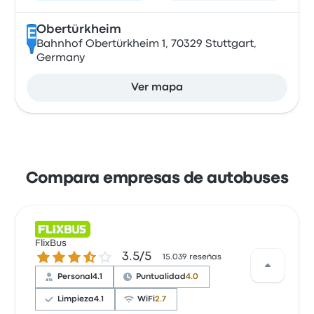
Obertürkheim
E
Bahnhof Obertürkheim 1, 70329 Stuttgart,
Germany
Ver mapa
Compara empresas de autobuses
FlixBus
3.5 sobre 5 estrellas
3.5/5
15.039 reseñas
Personal
4.1
Puntualidad
4.0
Limpieza
4.1
WiFi
2.7