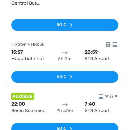
Central Bus
Station
Sin etiquetas
50 €
Flixtrain + Flixbus
15:57
23:59
Hauptbahnhof
STR Airport
8h 2m
Sin etiquetas
54 €
22:00
7:40
Berlin Südkreuz
STR Airport
9h 40m
Sin etiquetas
50 €