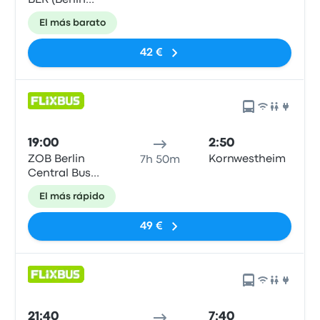
BER (Berlin
Brandenburg),Terminal
El más barato
1/2,
42 €
19:00
2:50
ZOB Berlin
Kornwestheim
7h 50m
Central Bus
Station
El más rápido
49 €
21:40
7:40