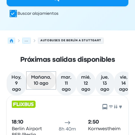
Buscar alojamientos
...
AUTOBUSES DE BERLÍN A STUTTGART
Próximas salidas disponibles
Hoy,
Mañana,
mar,
mié,
jue,
vie,
9
10 ago
11
12
13
14
ago
ago
ago
ago
ago
Las próximas salidas de Berlín a Stuttgart el 10 de agost
Operado por
Tipo de vehículo
Hora de salida
Ubicación d
18:10
2:50
Berlin Airport
Kornwestheim
8h 40m