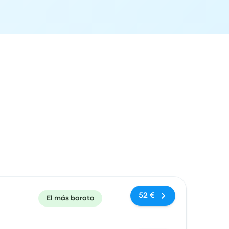
ón de llegada
Recomendado
Precio y enlace de compra
52 €
El más barato