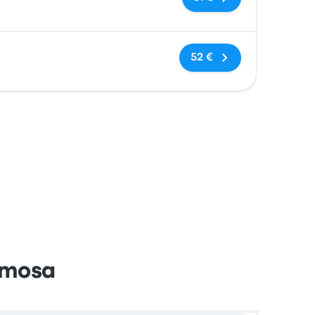
Sin etiquetas
52 €
rmosa