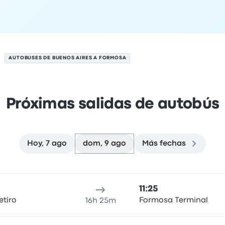
AUTOBUSES DE BUENOS AIRES A FORMOSA
Próximas salidas de autobús
Hoy, 7 ago
dom, 9 ago
Más fechas
 el 9 de agosto
cación de salida
Duración del viaje
hora de llegada
Ubicaci
11:25
etiro
Formosa Terminal
16h 25m