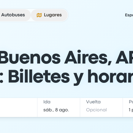
Autobuses
Lugares
Esp
Buenos Aires, A
 Billetes y hora
Ida
Vuelta
P