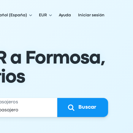
añol (España)
EUR
Ayuda
Iniciar sesión
R a Formosa,
rios
asajeros
Buscar