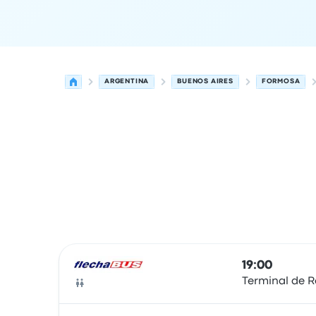
ARGENTINA
BUENOS AIRES
FORMOSA
Las próximas salidas de Buenos Aires a Formosa
Operado por
Tipo de vehículo
Hora de salida
Ubi
19:00
Terminal de R
Autobús