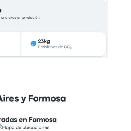
o
 una excelente relación
23kg
Emisiones de CO₂
Aires y Formosa
radas en Formosa