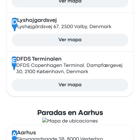
Ver mapa
Lyshojgardsvej
D
Lyshøjgårdsvej 67, 2500 Valby, Denmark
Ver mapa
DFDS Terminalen
E
DFDS Copenhagen Terminal, Dampfærgevej
30, 2100 København, Denmark
Ver mapa
Paradas en Aarhus
Aarhus
A
Skovgaardsgade 3B, 8000 Vesterbro, ,