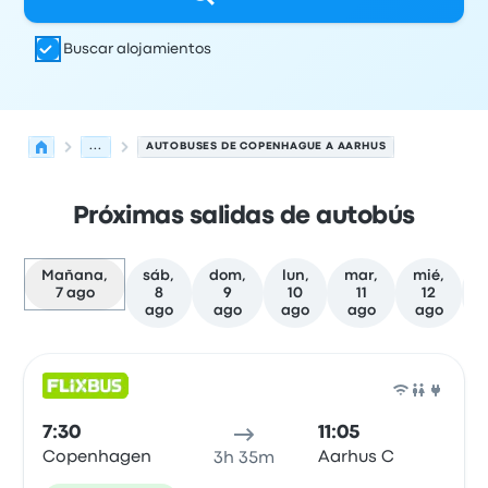
Buscar alojamientos
...
AUTOBUSES DE COPENHAGUE A AARHUS
Próximas salidas de autobús
Mañana,
sáb,
dom,
lun,
mar,
mié,
j
7 ago
8
9
10
11
12
ago
ago
ago
ago
ago
Las próximas salidas de Copenhague a Aarhus el 7 de 
Operado por
Tipo de vehículo
Hora de salida
Ubicación d
Auto
7:30
11:05
Copenhagen
Aarhus C
3h 35m