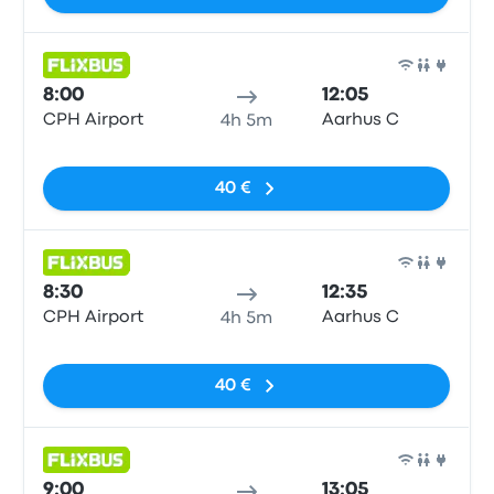
Auto
8:00
12:05
CPH Airport
Aarhus C
4h 5m
Sin etiquetas
40 €
Auto
8:30
12:35
CPH Airport
Aarhus C
4h 5m
Sin etiquetas
40 €
Auto
9:00
13:05