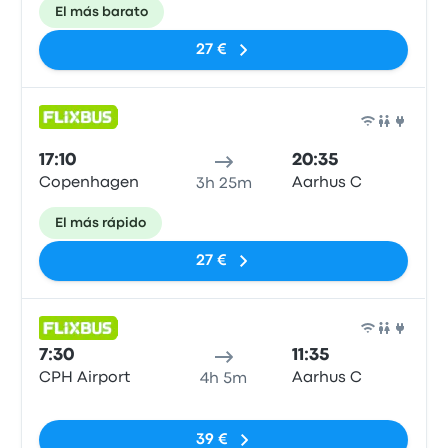
El más barato
27 €
Auto
17:10
20:35
Copenhagen
Aarhus C
3h 25m
El más rápido
27 €
Auto
7:30
11:35
CPH Airport
Aarhus C
4h 5m
Sin etiquetas
39 €