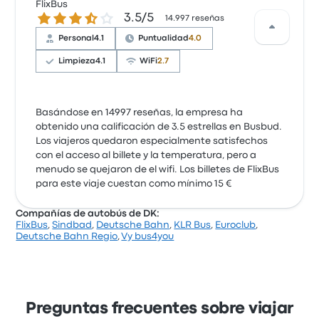
FlixBus
3.5 sobre 5 estrellas
3.5/5
14.997 reseñas
Personal
4.1
Puntualidad
4.0
Limpieza
4.1
WiFi
2.7
Basándose en 14997 reseñas, la empresa ha
obtenido una calificación de 3.5 estrellas en Busbud.
Los viajeros quedaron especialmente satisfechos
con el acceso al billete y la temperatura, pero a
menudo se quejaron de el wifi. Los billetes de FlixBus
para este viaje cuestan como mínimo 15 €
Compañías de autobús de DK:
FlixBus
,
Sindbad
,
Deutsche Bahn
,
KLR Bus
,
Euroclub
,
Deutsche Bahn Regio
,
Vy bus4you
Preguntas frecuentes sobre viajar