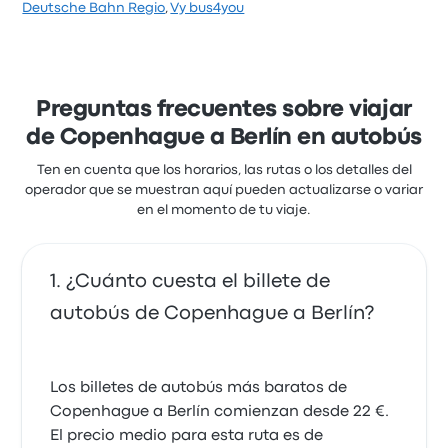
Basándose en 7 reseñas, la empresa ha obtenido
Deutsche Bahn Regio
,
Vy bus4you
una calificación de 3 estrellas en Busbud. Los
viajeros quedaron especialmente satisfechos con
los empleados y los asientos, pero a menudo se
quejaron de los enchufes. Los billetes de Berlin
Expressen para este viaje cuestan como mínimo 61 €
Preguntas frecuentes sobre viajar
de Copenhague a Berlín en autobús
Ten en cuenta que los horarios, las rutas o los detalles del
operador que se muestran aquí pueden actualizarse o variar
en el momento de tu viaje.
¿Cuánto cuesta el billete de
autobús de Copenhague a Berlín?
Los billetes de autobús más baratos de
Copenhague a Berlín comienzan desde 22 €.
El precio medio para esta ruta es de