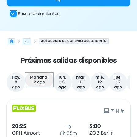
Buscar alojamientos
...
AUTOBUSES DE COPENHAGUE A BERLÍN
Próximas salidas disponibles
Hoy,
Mañana,
lun,
mar,
mié,
jue,
vi
8
9 ago
10
11
12
13
1
ago
ago
ago
ago
ago
a
Las próximas salidas de Copenhague a Berlín el 9 de ag
Operado por
Tipo de vehículo
Hora de salida
Ubicación d
20:25
5:00
CPH Airport
ZOB Berlin
8h 35m