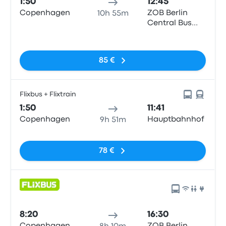
1:50
12:45
Copenhagen
ZOB Berlin
10h 55m
Central Bus
Station
Sin etiquetas
85 €
Flixbus + Flixtrain
1:50
11:41
Copenhagen
Hauptbahnhof
9h 51m
Sin etiquetas
78 €
8:20
16:30