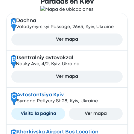
Paradas en Kiev
Dachna
A
Volodymyrs'kyi Passage, 2663, Kyiv, Ukraine
Ver mapa
Tsentralniy avtovokzal
B
Nauky Ave, 4/2, Kyiv, Ukraine
Ver mapa
Avtostantsiya Kyiv
C
Symona Petlyury St 28, Kyiv, Ukraine
Visita la página
Ver mapa
Kharkivska Airport Bus Location