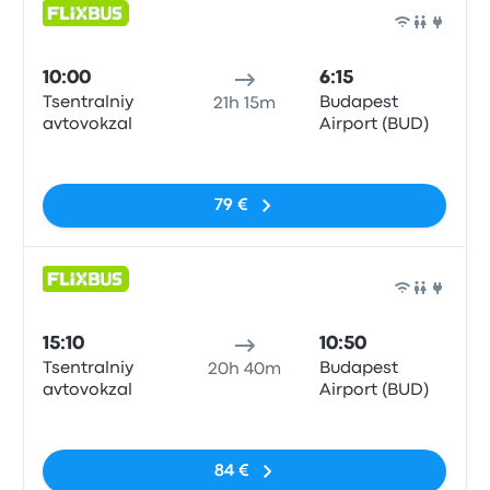
Auto
10:00
6:15
Tsentralniy
Budapest
21h 15m
avtovokzal
Airport (BUD)
Sin etiquetas
79 €
Auto
15:10
10:50
Tsentralniy
Budapest
20h 40m
avtovokzal
Airport (BUD)
Sin etiquetas
84 €