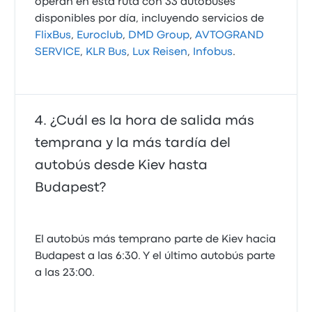
operan en esta ruta con 33 autobuses
disponibles por día, incluyendo servicios de
FlixBus
,
Euroclub
,
DMD Group
,
AVTOGRAND
SERVICE
,
KLR Bus
,
Lux Reisen
,
Infobus
.
¿Cuál es la hora de salida más
temprana y la más tardía del
autobús desde Kiev hasta
Budapest?
El autobús más temprano parte de Kiev hacia
Budapest a las 6:30. Y el último autobús parte
a las 23:00.