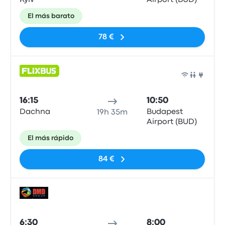
Kyiv
Airport (BUD)
El más barato
78 €
Auto
16:15
10:50
Dachna
Budapest
19h 35m
Airport (BUD)
El más rápido
84 €
Auto
6:30
8:00