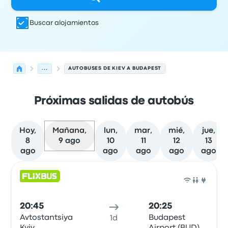
Buscar alojamientos
...
AUTOBUSES DE KIEV A BUDAPEST
Próximas salidas de autobús
Hoy,
Mañana,
lun,
mar,
mié,
jue,
8
9 ago
10
11
12
13
ago
ago
ago
ago
ago
Las próximas salidas de Kiev a Budapest el 9 de agosto
Operado por
Tipo de vehículo
Hora de salida
Ubicación d
Auto
20:45
20:25
Avtostantsiya
Budapest
1d