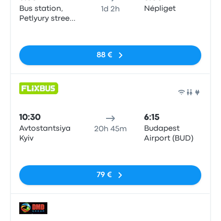
Bus station,
Népliget
1d 2h
Petlyury street,
32, Kyiv
Sin etiquetas
88 €
Auto
10:30
6:15
Avtostantsiya
Budapest
20h 45m
Kyiv
Airport (BUD)
Sin etiquetas
79 €
Auto