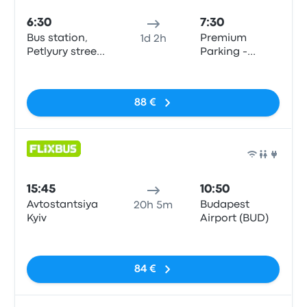
6:30
7:30
Bus station,
Premium
1d 2h
Petlyury street,
Parking -
32, Kyiv
Budapest
Sin etiquetas
Airport
88 €
Auto
15:45
10:50
Avtostantsiya
Budapest
20h 5m
Kyiv
Airport (BUD)
Sin etiquetas
84 €